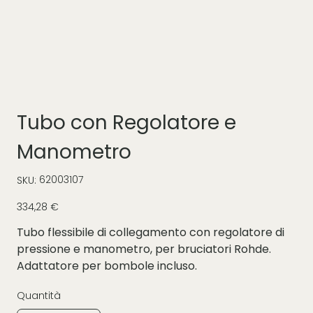
Tubo con Regolatore e
Manometro
SKU
62003107
SKU:
62003107
Prezzo
334,28 €
Tubo flessibile di collegamento con regolatore di
pressione e manometro, per bruciatori Rohde.
Adattatore per bombole incluso.
Quantità