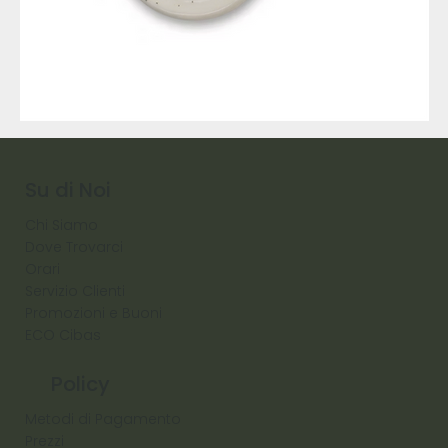
9317
257
Raw
Diamond
Su di Noi
Chi Siamo
Dove Trovarci
Orari
Servizio Clienti
Promozioni e Buoni
ECO Cibas
Policy
Metodi di Pagamento
Prezzi