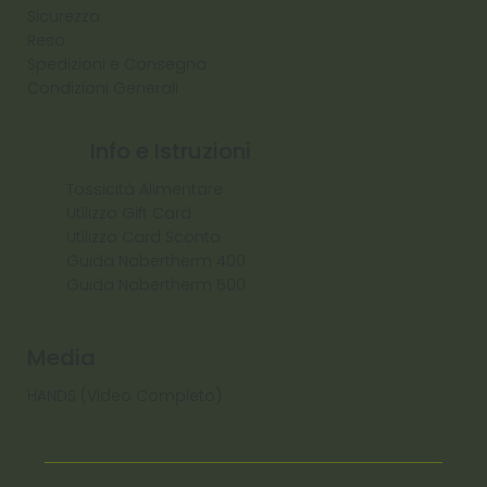
Sicurezza
Reso
Spedizioni e Consegna
Condizioni Generali
Info e Istruzioni
Tossicità Alimentare
Utilizzo Gift Card
Utilizzo Card Sconto
Guida Nabertherm 400
Guida Nabertherm 500
Media
HANDS (Video Completo)