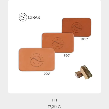
PFI
Prezzo
17,39 €