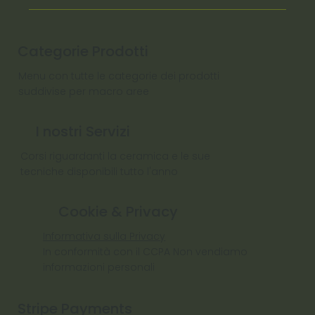
Categorie Prodotti
Menu con tutte le categorie dei prodotti
suddivise per macro aree
I nostri Servizi
Corsi riguardanti la ceramica e le sue
tecniche disponibili tutto l'anno
Cookie & Privacy
Informativa sulla Privacy
In conformità con il CCPA Non vendiamo
informazioni personali
Stripe Payments