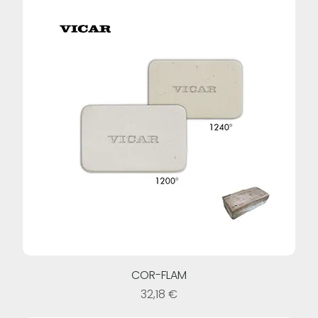
COR-FLAM
Prezzo
32,18 €