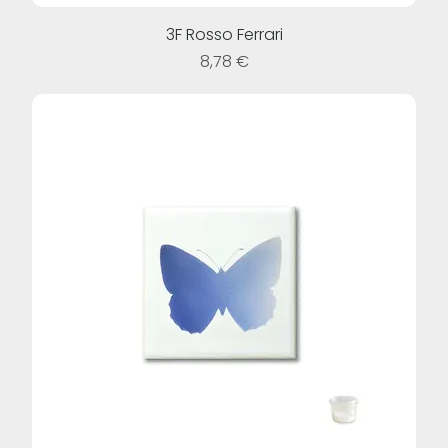
3F Rosso Ferrari
Prezzo
8,78 €