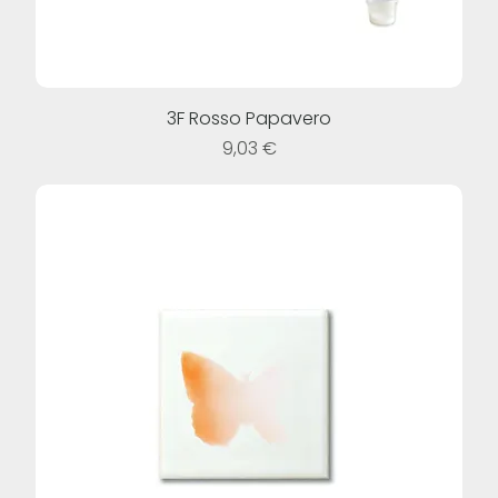
3F Rosso Papavero
Prezzo
9,03 €