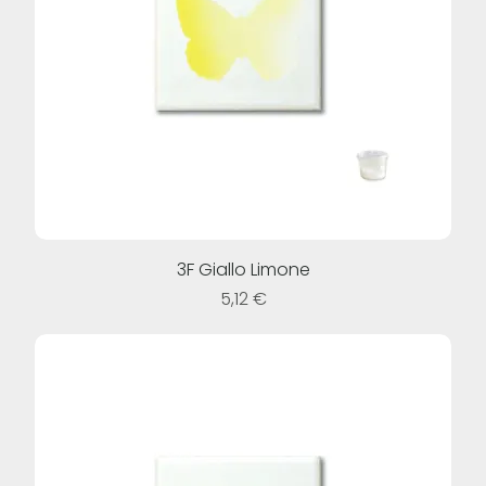
3F Giallo Limone
Prezzo
5,12 €