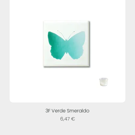
3F Verde Smeraldo
Prezzo
6,47 €