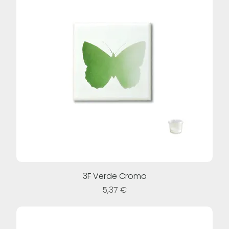
3F Verde Cromo
Prezzo
5,37 €