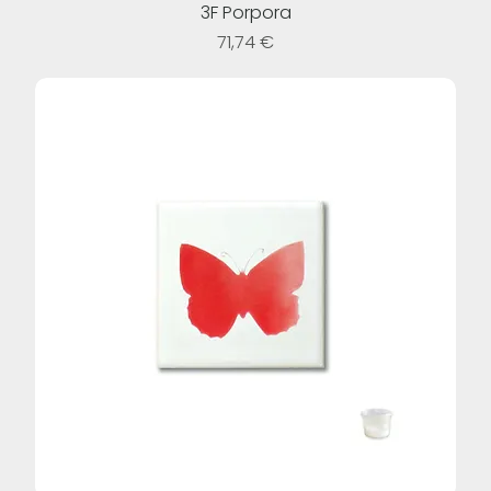
3F Porpora
Prezzo
71,74 €