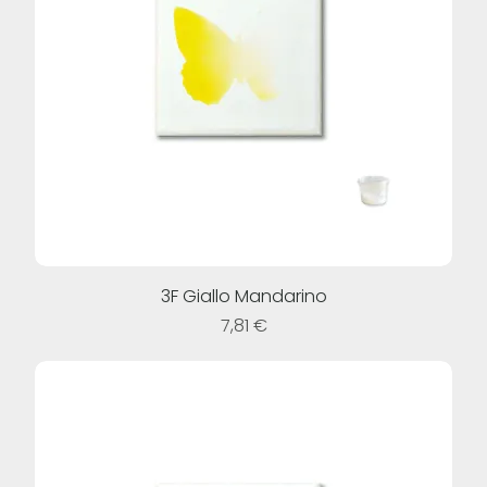
3F Giallo Mandarino
Prezzo
7,81 €