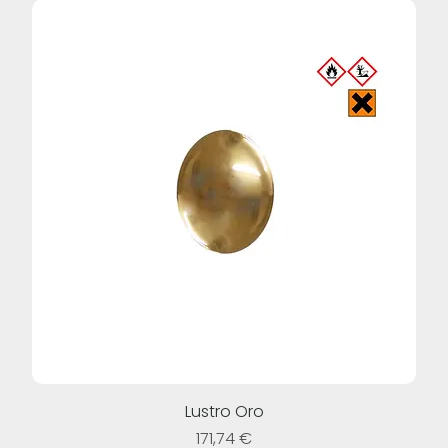
Lustro Oro
Prezzo
171,74 €