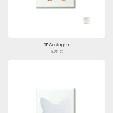
3F Castagna
Prezzo
5,25 €