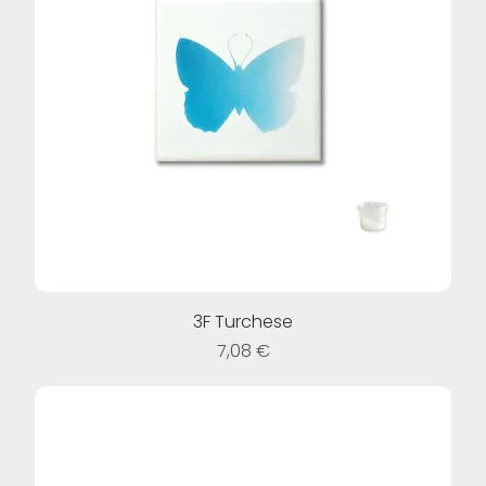
3F Turchese
Prezzo
7,08 €