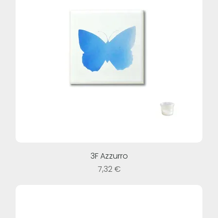
3F Azzurro
Prezzo
7,32 €