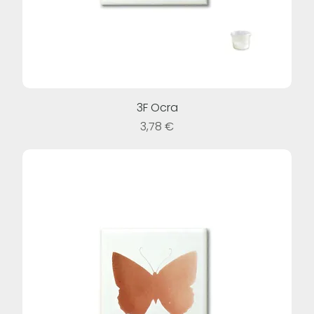
3F Ocra
Prezzo
3,78 €