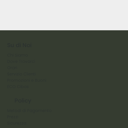
Su di Noi
Chi Siamo
Dove Trovarci
Orari
Servizio Clienti
Promozioni e Buoni
ECO Cibas
Policy
Metodi di Pagamento
Prezzi
Sicurezza