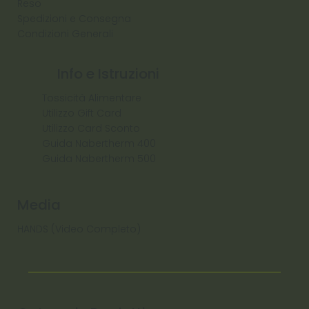
Reso
Spedizioni e Consegna
Condizioni Generali
Info e Istruzioni
Tossicità Alimentare
Utilizzo Gift Card
Utilizzo Card Sconto
Guida Nabertherm 400
Guida Nabertherm 500
Media
HANDS (Video Completo)