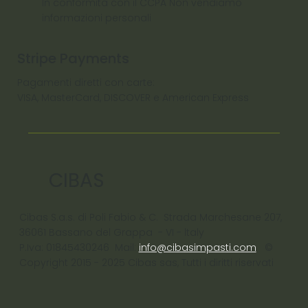
In conformità con il CCPA Non vendiamo
informazioni personali
Stripe Payments
Pagamenti diretti con carte:
VISA, MasterCard, DISCOVER e American Express
CIBAS
Cibas S.a.s. di Poli Fabio & C. Strada Marchesane 207,
36061 Bassano del Grappa - VI - ltaly
P.Iva: 01845430246 Mail:
info@cibasimpasti.com
©
Copyright 2015 - 2025 Cibas sas, Tutti i diritti riservati