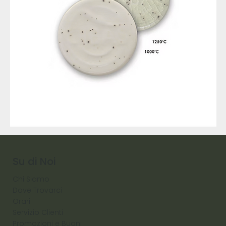
9317
257
Raw
Diamond
Su di Noi
Chi Siamo
Dove Trovarci
Orari
Servizio Clienti
Promozioni e Buoni