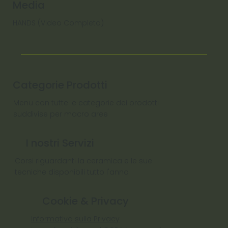
Media
HANDS (Video Completo)
Categorie Prodotti
Menu con tutte le categorie dei prodotti
suddivise per macro aree
I nostri Servizi
Corsi riguardanti la ceramica e le sue
tecniche disponibili tutto l'anno
Cookie & Privacy
Informativa sulla Privacy