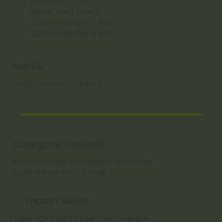
Utilizzo Gift Card
Utilizzo Card Sconto
Guida Nabertherm 400
Guida Nabertherm 500
Media
HANDS (Video Completo)
Categorie Prodotti
Menu con tutte le categorie dei prodotti
suddivise per macro aree
I nostri Servizi
Corsi riguardanti la ceramica e le sue