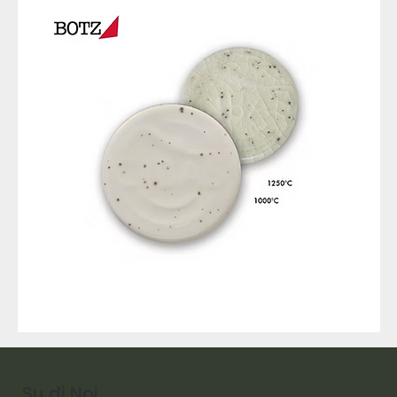
9317
257
Raw
Diamond
Su di Noi