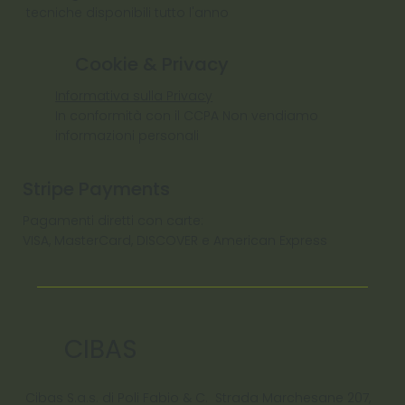
tecniche disponibili tutto l'anno
Cookie & Privacy
Informativa sulla Privacy
In conformità con il CCPA Non vendiamo
informazioni personali
Stripe Payments
Pagamenti diretti con carte:
VISA, MasterCard, DISCOVER e American Express
CIBAS
Cibas S.a.s. di Poli Fabio & C. Strada Marchesane 207,