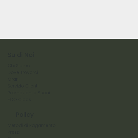
Su di Noi
Chi Siamo
Dove Trovarci
Orari
Servizio Clienti
Promozioni e Buoni
ECO Cibas
Policy
Metodi di Pagamento
Prezzi