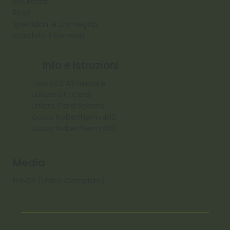
Sicurezza
Reso
Spedizioni e Consegna
Condizioni Generali
Info e Istruzioni
Tossicità Alimentare
Utilizzo Gift Card
Utilizzo Card Sconto
Guida Nabertherm 400
Guida Nabertherm 500
Media
HANDS (Video Completo)