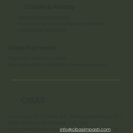
Cookie & Privacy
Informativa sulla Privacy
In conformità con il CCPA Non vendiamo
informazioni personali
Stripe Payments
Pagamenti diretti con carte:
VISA, MasterCard, DISCOVER e American Express
CIBAS
Cibas S.a.s. di Poli Fabio & C. Strada Marchesane 207,
36061 Bassano del Grappa - VI - ltaly
P.Iva: 01845430246 Mail:
info@cibasimpasti.com
©