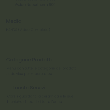
Guida Nabertherm 500
Media
HANDS (Video Completo)
Categorie Prodotti
Menu con tutte le categorie dei prodotti
suddivise per macro aree
I nostri Servizi
Corsi riguardanti la ceramica e le sue
tecniche disponibili tutto l'anno