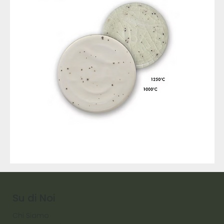
9317
257
Raw
Diamond
Su di Noi
Chi Siamo