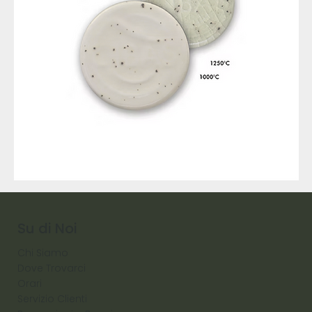
9317
257
Raw
Diamond
Su di Noi
Chi Siamo
Dove Trovarci
Orari
Servizio Clienti