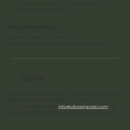
In conformità con il CCPA Non vendiamo
informazioni personali
Stripe Payments
Pagamenti diretti con carte:
VISA, MasterCard, DISCOVER e American Express
CIBAS
Cibas S.a.s. di Poli Fabio & C. Strada Marchesane 207,
36061 Bassano del Grappa - VI - ltaly
P.Iva: 01845430246 Mail:
info@cibasimpasti.com
©
Copyright 2015 - 2025 Cibas sas, Tutti i diritti riservati