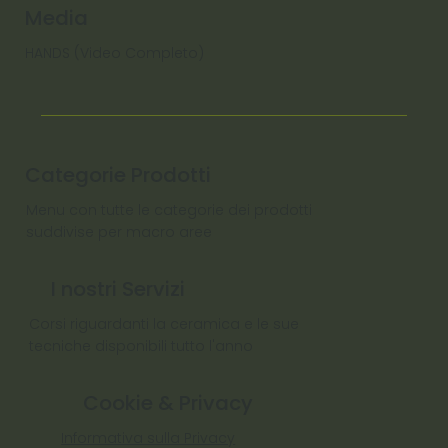
Media
HANDS (Video Completo)
Categorie Prodotti
Menu con tutte le categorie dei prodotti
suddivise per macro aree
I nostri Servizi
Corsi riguardanti la ceramica e le sue
tecniche disponibili tutto l'anno
Cookie & Privacy
Informativa sulla Privacy