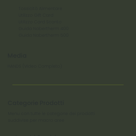
Tossicità Alimentare
Utilizzo Gift Card
Utilizzo Card Sconto
Guida Nabertherm 400
Guida Nabertherm 500
Media
HANDS (Video Completo)
Categorie Prodotti
Menu con tutte le categorie dei prodotti
suddivise per macro aree