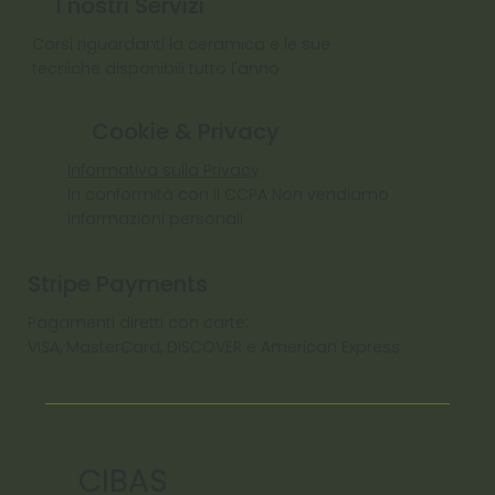
I nostri Servizi
Corsi riguardanti la ceramica e le sue
tecniche disponibili tutto l'anno
Cookie & Privacy
Informativa sulla Privacy
In conformità con il CCPA Non vendiamo
informazioni personali
Stripe Payments
Pagamenti diretti con carte:
VISA, MasterCard, DISCOVER e American Express
CIBAS