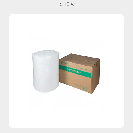
Prezzo
15,40 €