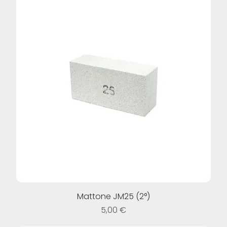
Mattone JM25 (2°)
Prezzo
5,00 €