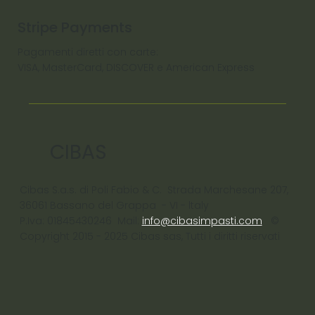
Stripe Payments
Pagamenti diretti con carte:
VISA, MasterCard, DISCOVER e American Express
CIBAS
Cibas S.a.s. di Poli Fabio & C. Strada Marchesane 207,
36061 Bassano del Grappa - VI - ltaly
P.Iva: 01845430246 Mail:
info@cibasimpasti.com
©
Copyright 2015 - 2025 Cibas sas, Tutti i diritti riservati