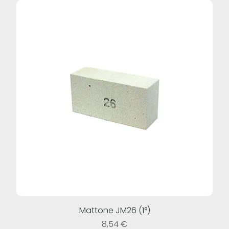
Mattone JM26 (1°)
Prezzo
8,54 €