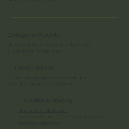
Categorie Prodotti
Menu con tutte le categorie dei prodotti
suddivise per macro aree
I nostri Servizi
Corsi riguardanti la ceramica e le sue
tecniche disponibili tutto l'anno
Cookie & Privacy
Informativa sulla Privacy
In conformità con il CCPA Non vendiamo
informazioni personali