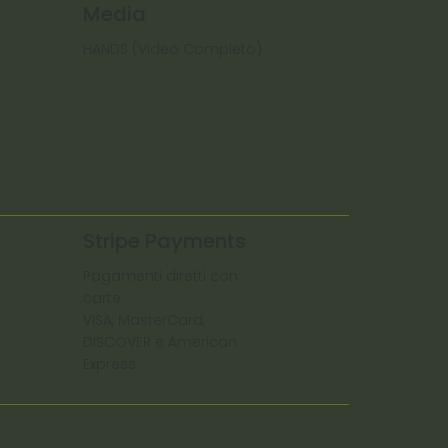
Media
HANDS (Video Completo)
Stripe Payments
Pagamenti diretti con
carte:
VISA, MasterCard,
DISCOVER e American
Express