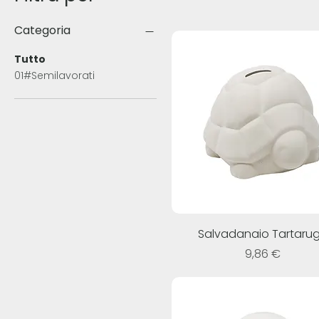
Categoria
Tutto
01#Semilavorati
Salvadanaio Tartaru
Prezzo
9,86 €