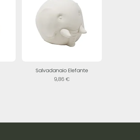
Salvadanaio Elefante
Prezzo
9,86 €