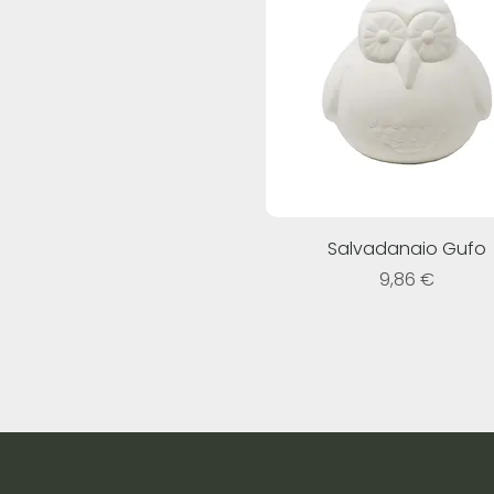
Salvadanaio Gufo
Prezzo
9,86 €