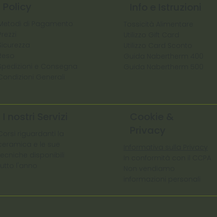
Policy
Info e Istruzioni
Metodi di Pagamento
Tossicità Alimentare
Prezzi
Utilizzo Gift Card
Sicurezza
Utilizzo Card Sconto
Reso
Guida Nabertherm 400
Spedizioni e Consegna
Guida Nabertherm 500
Condizioni Generali
I nostri Servizi
Cookie &
Privacy
Corsi riguardanti la
ceramica e le sue
Informativa sulla Privacy
tecniche disponibili
In conformità con il CCPA
tutto l'anno
Non vendiamo
informazioni personali