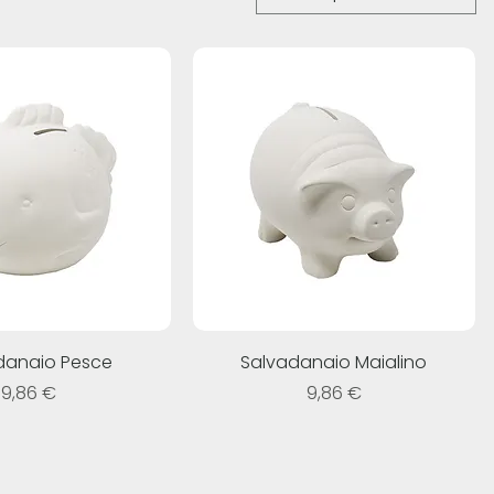
danaio Pesce
Salvadanaio Maialino
Prezzo
Prezzo
9,86 €
9,86 €