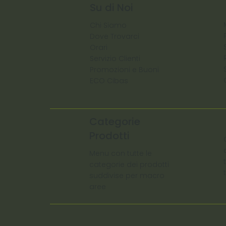
Su di Noi
Chi Siamo
Dove Trovarci
Orari
Servizio Clienti
Promozioni e Buoni
ECO Cibas
Categorie
Prodotti
Menu con tutte le
categorie dei prodotti
suddivise per macro
aree