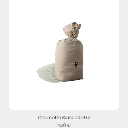
Chamotte Bianca 0-0,2
Prezzo
41,18 €