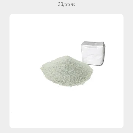
Prezzo
33,55 €