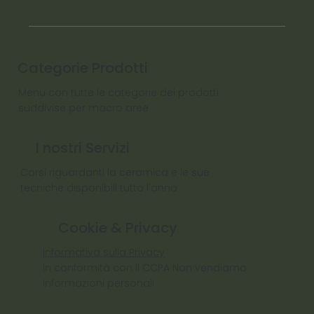
Categorie Prodotti
Menu con tutte le categorie dei prodotti
suddivise per macro aree
I nostri Servizi
Corsi riguardanti la ceramica e le sue
tecniche disponibili tutto l'anno
Cookie & Privacy
Informativa sulla Privacy
In conformità con il CCPA Non vendiamo
informazioni personali