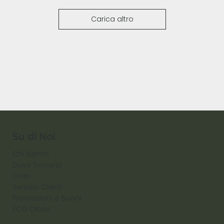
Carica altro
Su di Noi
Chi Siamo
Dove Trovarci
Orari
Servizio Clienti
Promozioni e Buoni
ECO Cibas