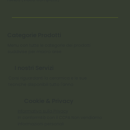
Categorie Prodotti
Menu con tutte le categorie dei prodotti
suddivise per macro aree
I nostri Servizi
Corsi riguardanti la ceramica e le sue
tecniche disponibili tutto l'anno
Cookie & Privacy
Informativa sulla Privacy
In conformità con il CCPA Non vendiamo
informazioni personali