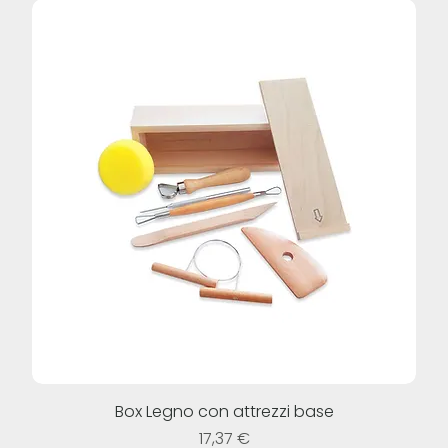
Box Legno con attrezzi base
Prezzo
17,37 €