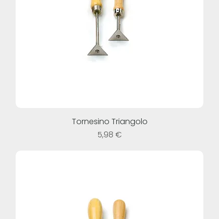
Tornesino Triangolo
Prezzo
5,98 €