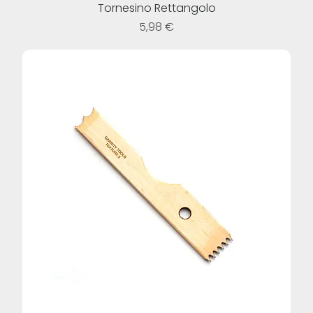
Tornesino Rettangolo
Prezzo
5,98 €