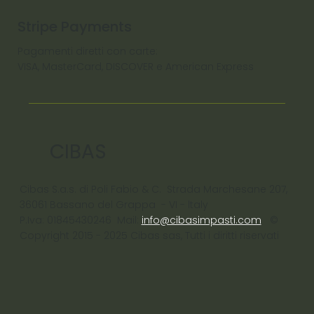
Stripe Payments
Pagamenti diretti con carte:
VISA, MasterCard, DISCOVER e American Express
CIBAS
Cibas S.a.s. di Poli Fabio & C. Strada Marchesane 207,
36061 Bassano del Grappa - VI - ltaly
P.Iva: 01845430246 Mail:
info@cibasimpasti.com
©
Copyright 2015 - 2025 Cibas sas, Tutti i diritti riservati