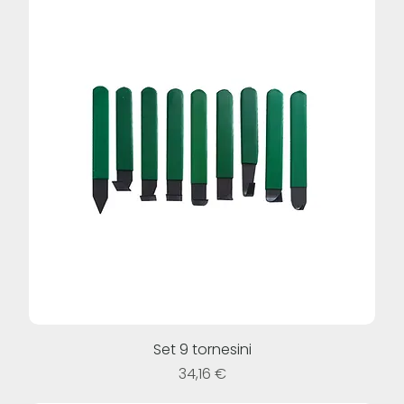
Set 9 tornesini
Prezzo
34,16 €