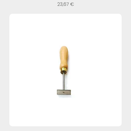
Prezzo
23,67 €