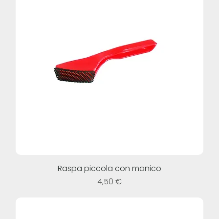
Raspa piccola con manico
Prezzo
4,50 €