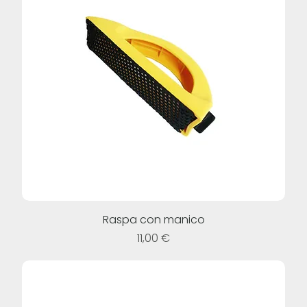
Raspa con manico
Prezzo
11,00 €