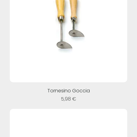
Tornesino Goccia
Prezzo
5,98 €