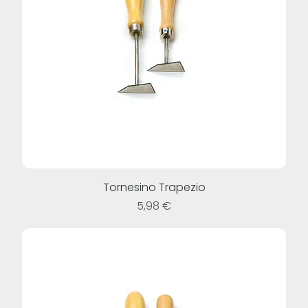
Tornesino Trapezio
Prezzo
5,98 €