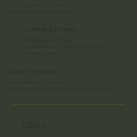
Corsi riguardanti la ceramica e le sue
tecniche disponibili tutto l'anno
Cookie & Privacy
Informativa sulla Privacy
In conformità con il CCPA Non vendiamo
informazioni personali
Stripe Payments
Pagamenti diretti con carte:
VISA, MasterCard, DISCOVER e American Express
CIBAS