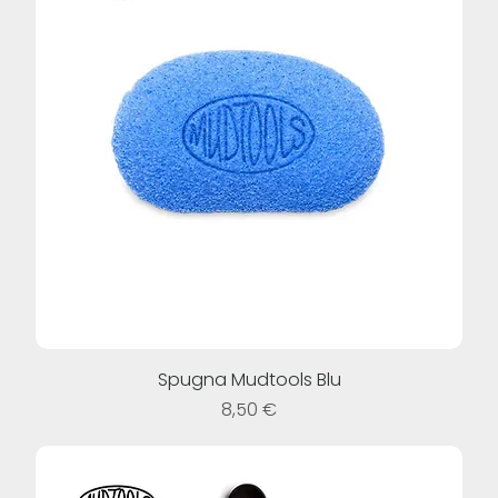
Spugna Mudtools Blu
Prezzo
8,50 €