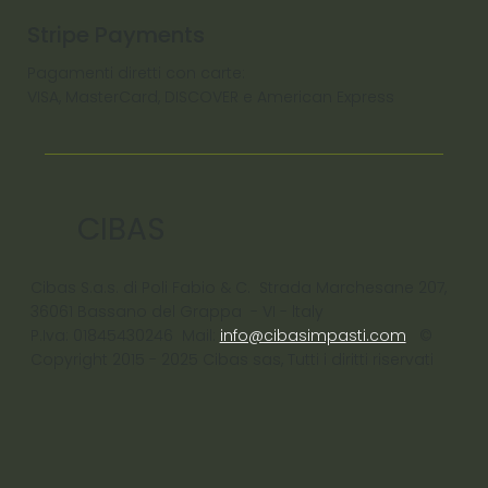
Stripe Payments
Pagamenti diretti con carte:
VISA, MasterCard, DISCOVER e American Express
CIBAS
Cibas S.a.s. di Poli Fabio & C. Strada Marchesane 207,
36061 Bassano del Grappa - VI - ltaly
P.Iva: 01845430246 Mail:
info@cibasimpasti.com
©
Copyright 2015 - 2025 Cibas sas, Tutti i diritti riservati