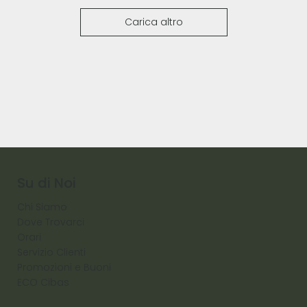
Carica altro
Su di Noi
Chi Siamo
Dove Trovarci
Orari
Servizio Clienti
Promozioni e Buoni
ECO Cibas