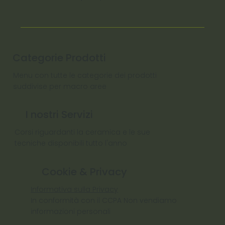
Categorie Prodotti
Menu con tutte le categorie dei prodotti
suddivise per macro aree
I nostri Servizi
Corsi riguardanti la ceramica e le sue
tecniche disponibili tutto l'anno
Cookie & Privacy
Informativa sulla Privacy
In conformità con il CCPA Non vendiamo
informazioni personali