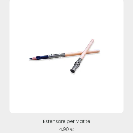
Estensore per Matite
Prezzo
4,90 €