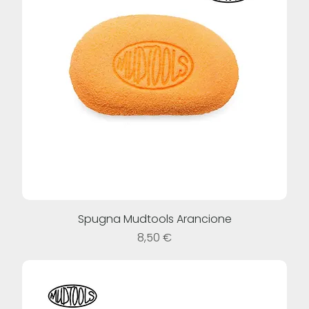
Spugna Mudtools Arancione
Prezzo
8,50 €