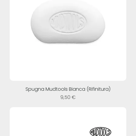
Spugna Mudtools Bianca (Rifinitura)
Prezzo
9,50 €