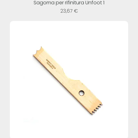
Sagoma per rifinitura Unfoot 1
Prezzo
23,67 €