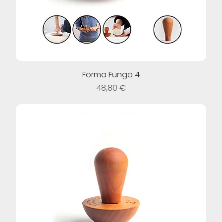
Forma Fungo 4
Prezzo
48,80 €