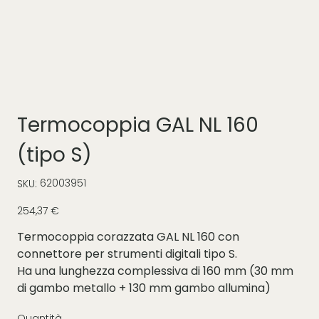
Termocoppia GAL NL 160
(tipo S)
SKU
62003951
SKU:
62003951
Prezzo
254,37 €
Termocoppia corazzata GAL NL 160 con
connettore per strumenti digitali tipo S.
Ha una lunghezza complessiva di 160 mm (30 mm
di gambo metallo + 130 mm gambo allumina)
Quantità