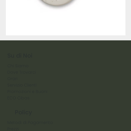
9317
257
Raw
Diamond
Su di Noi
Chi Siamo
Dove Trovarci
Orari
Servizio Clienti
Promozioni e Buoni
ECO Cibas
Policy
Metodi di Pagamento
Prezzi