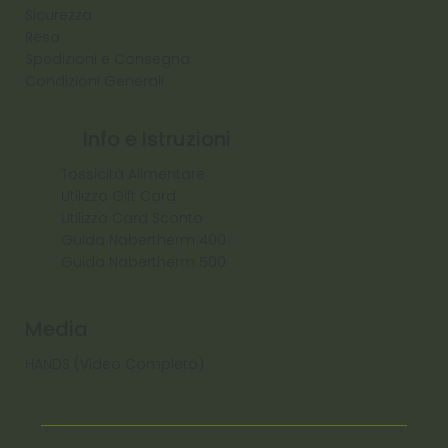
Sicurezza
Reso
Spedizioni e Consegna
Condizioni Generali
Info e Istruzioni
Tossicità Alimentare
Utilizzo Gift Card
Utilizzo Card Sconto
Guida Nabertherm 400
Guida Nabertherm 500
Media
HANDS (Video Completo)