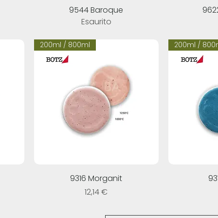
9544 Baroque
962
Esaurito
200ml / 800ml
200ml / 800
9316 Morganit
93
Prezzo
12,14 €