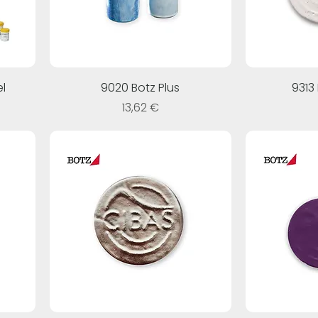
l
9020 Botz Plus
9313
Prezzo
13,62 €