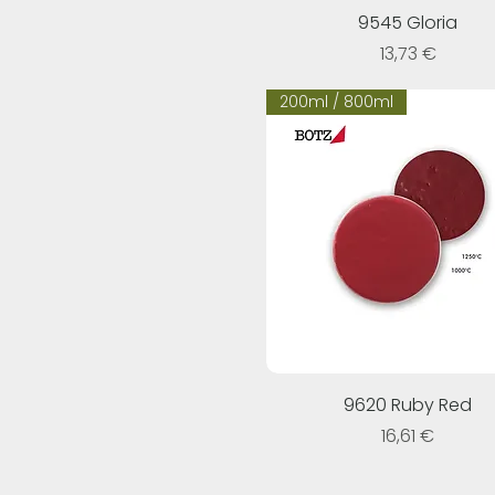
9545 Gloria
Prezzo
13,73 €
200ml / 800ml
9620 Ruby Red
Prezzo
16,61 €