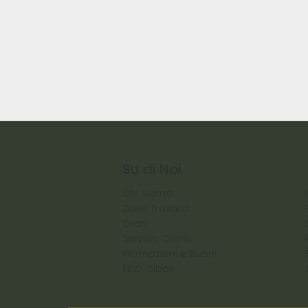
Su di Noi
Chi Siamo
Dove Trovarci
Orari
Servizio Clienti
Promozioni e Buoni
ECO Cibas