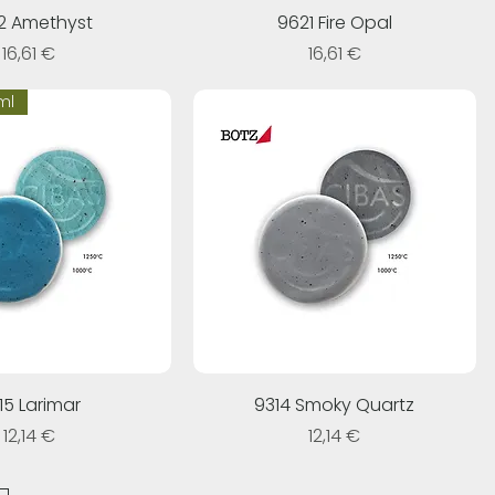
2 Amethyst
9621 Fire Opal
Prezzo
Prezzo
16,61 €
16,61 €
ml
15 Larimar
9314 Smoky Quartz
Prezzo
Prezzo
12,14 €
12,14 €