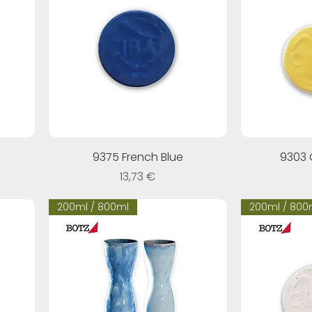
9375 French Blue
9303 C
Prezzo
13,73 €
200ml / 800ml
200ml / 800