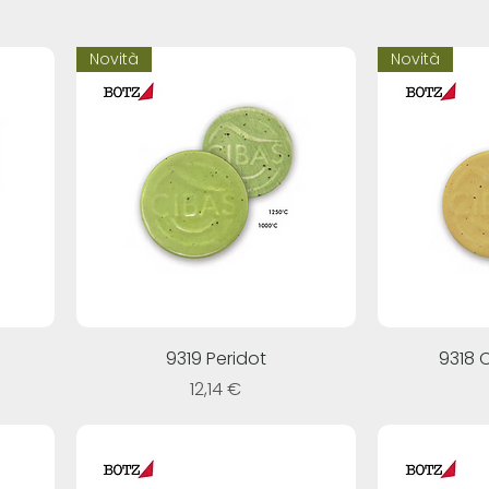
Novità
Novità
9319 Peridot
9318 C
Prezzo
12,14 €