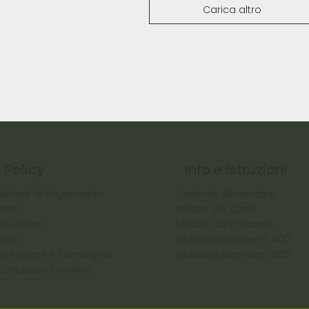
Carica altro
Policy
Info e Istruzioni
Metodi di Pagamento
Tossicità Alimentare
Prezzi
Utilizzo Gift Card
Sicurezza
Utilizzo Card Sconto
Reso
Guida Nabertherm 400
Spedizioni e Consegna
Guida Nabertherm 500
Condizioni Generali