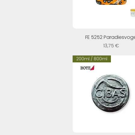
FE 5252 Paradiesvoge
Prezzo
13,75 €
200ml / 800ml