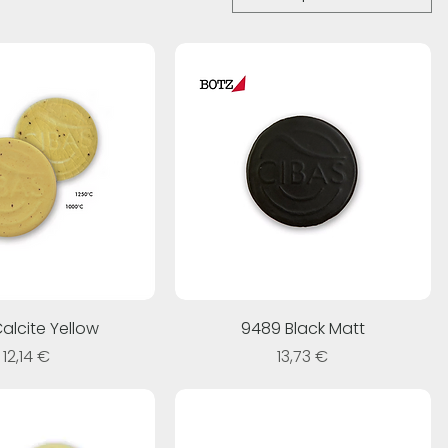
alcite Yellow
9489 Black Matt
Prezzo
Prezzo
12,14 €
13,73 €