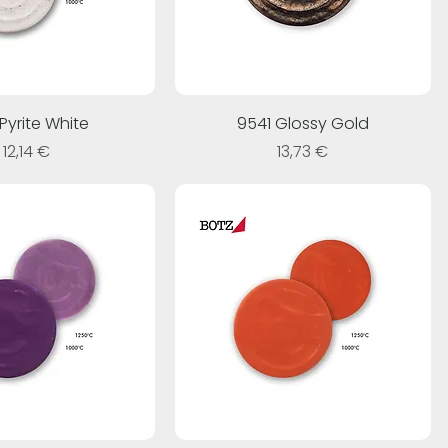
 Pyrite White
9541 Glossy Gold
Prezzo
Prezzo
12,14 €
13,73 €