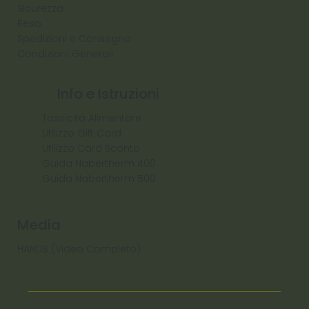
Sicurezza
Reso
Spedizioni e Consegna
Condizioni Generali
Info e Istruzioni
Tossicità Alimentare
Utilizzo Gift Card
Utilizzo Card Sconto
Guida Nabertherm 400
Guida Nabertherm 500
Media
HANDS (Video Completo)