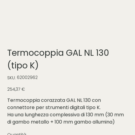
Termocoppia GAL NL 130
(tipo K)
SKU
62002962
SKU:
62002962
Prezzo
254,37 €
Termocoppia corazzata GAL NL 130 con
connettore per strumenti digitali tipo K.
Ha una lunghezza complessiva di 130 mm (30 mm
di gambo metallo + 100 mm gambo allumina)
Quantità