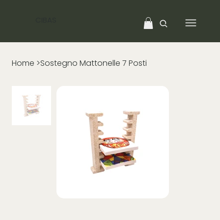
CIBAS
Home
>
Sostegno Mattonelle 7 Posti