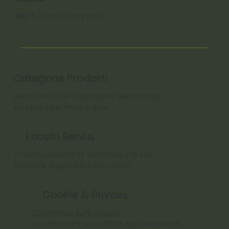
HANDS (Video Completo)
Categorie Prodotti
Menu con tutte le categorie dei prodotti
suddivise per macro aree
I nostri Servizi
Corsi riguardanti la ceramica e le sue
tecniche disponibili tutto l'anno
Cookie & Privacy
Informativa sulla Privacy
In conformità con il CCPA Non vendiamo