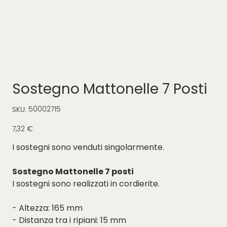
Sostegno Mattonelle 7 Posti
SKU
50002715
SKU:
50002715
Prezzo
7,32 €
I sostegni sono venduti singolarmente.
Sostegno Mattonelle 7 posti
I sostegni sono realizzati in cordierite.
- Altezza: 165 mm
- Distanza tra i ripiani: 15 mm