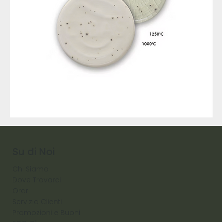
9317
257
Raw
Diamond
Su di Noi
Chi Siamo
Dove Trovarci
Orari
Servizio Clienti
Promozioni e Buoni