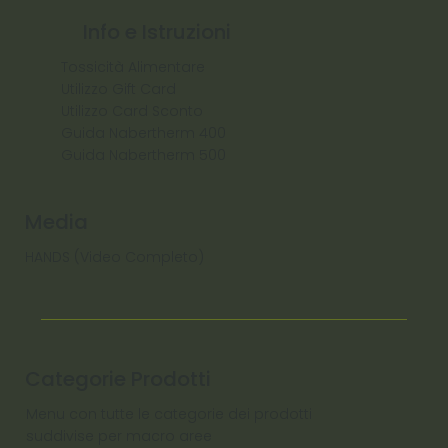
Info e Istruzioni
Tossicità Alimentare
Utilizzo Gift Card
Utilizzo Card Sconto
Guida Nabertherm 400
Guida Nabertherm 500
Media
HANDS (Video Completo)
Categorie Prodotti
Menu con tutte le categorie dei prodotti
suddivise per macro aree