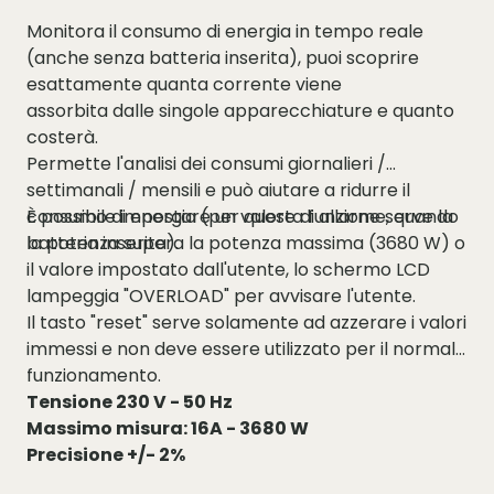
Monitora il consumo di energia in tempo reale
(anche senza batteria inserita), puoi scoprire
esattamente quanta corrente viene
assorbita dalle singole apparecchiature e quanto
costerà.
Permette l'analisi dei consumi giornalieri /
settimanali / mensili e può aiutare a ridurre il
consumo di energia (per questa funzione serve la
È possibile impostare un valore di allarme, quando
batteria inserita).
la potenza supera la potenza massima (3680 W) o
il valore impostato dall'utente, lo schermo LCD
lampeggia "OVERLOAD" per avvisare l'utente.
Il tasto "reset" serve solamente ad azzerare i valori
immessi e non deve essere utilizzato per il normale
funzionamento.
Tensione 230 V - 50 Hz
Massimo misura: 16A - 3680 W
Precisione +/- 2%