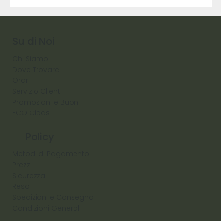
9317
257
Raw
Diamond
Su di Noi
Chi Siamo
Dove Trovarci
Orari
Servizio Clienti
Promozioni e Buoni
ECO Cibas
Policy
Metodi di Pagamento
Prezzi
Sicurezza
Reso
Spedizioni e Consegna
Condizioni Generali