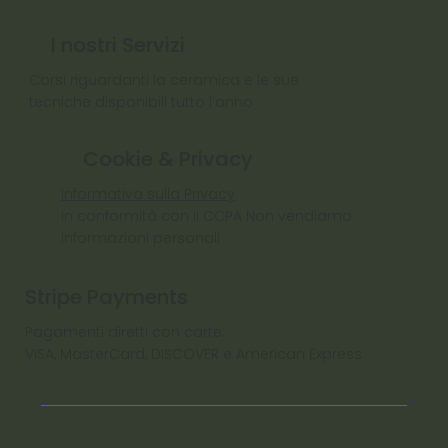
I nostri Servizi
Corsi riguardanti la ceramica e le sue
tecniche disponibili tutto l'anno
Cookie & Privacy
Informativa sulla Privacy
In conformità con il CCPA Non vendiamo
informazioni personali
Stripe Payments
Pagamenti diretti con carte:
VISA, MasterCard, DISCOVER e American Express