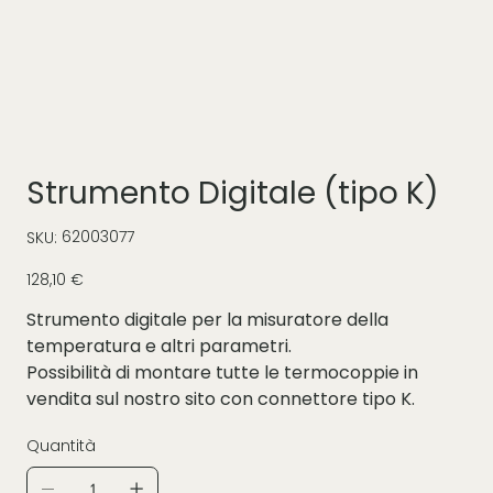
Strumento Digitale (tipo K)
SKU
62003077
SKU:
62003077
Prezzo
128,10 €
Strumento digitale per la misuratore della
temperatura e altri parametri.
Possibilità di montare tutte le termocoppie in
vendita sul nostro sito con connettore tipo K.
Quantità