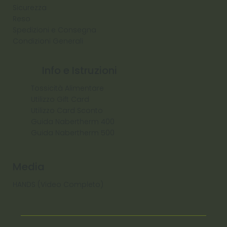
Sicurezza
Reso
Spedizioni e Consegna
Condizioni Generali
Info e Istruzioni
Tossicità Alimentare
Utilizzo Gift Card
Utilizzo Card Sconto
Guida Nabertherm 400
Guida Nabertherm 500
Media
HANDS (Video Completo)