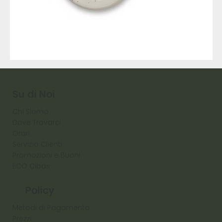
9317
257
Raw
Diamond
Su di Noi
Chi Siamo
Dove Trovarci
Orari
Servizio Clienti
Promozioni e Buoni
ECO Cibas
Policy
Metodi di Pagamento
Prezzi