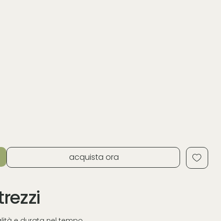
acquista ora
trezzi
ualità e durata nel tempo.