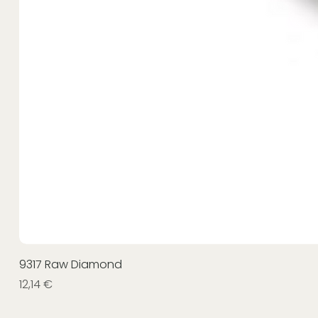
9317 Raw Diamond
Prezzo
12,14 €