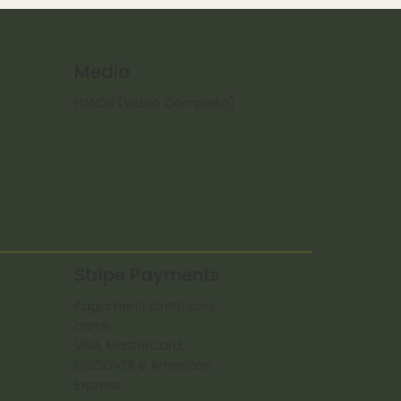
Media
HANDS (Video Completo)
Stripe Payments
Pagamenti diretti con
carte:
VISA, MasterCard,
DISCOVER e American
Express