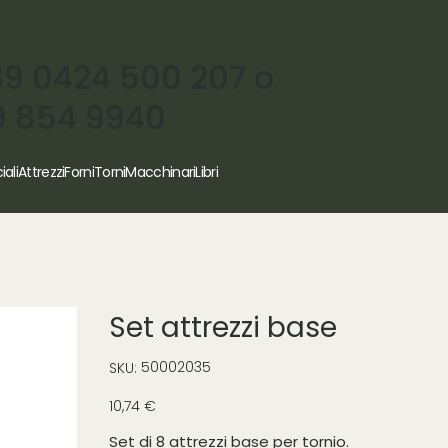
39 0424 500 207 o
9 854 9940
iali
Attrezzi
Forni
Torni
Macchinari
Libri
Set attrezzi base
SKU
50002035
SKU:
50002035
Prezzo
10,74 €
Set di 8 attrezzi base per tornio.