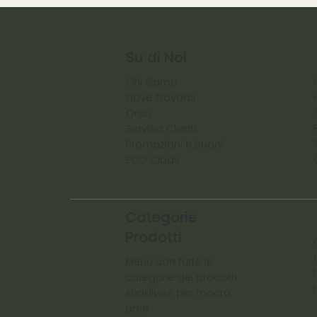
Su di Noi
Chi Siamo
Dove Trovarci
Orari
Servizio Clienti
Promozioni e Buoni
ECO Cibas
Categorie
Prodotti
Menu con tutte le
categorie dei prodotti
suddivise per macro
aree