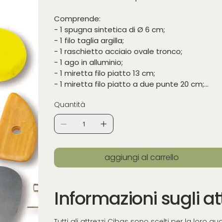
Comprende:
- 1 spugna sintetica di Ø 6 cm;
- 1 filo taglia argilla;
- 1 raschietto acciaio ovale tronco;
- 1 ago in alluminio;
- 1 miretta filo piatto 13 cm;
- 1 miretta filo piatto a due punte 20 cm;
- 1 forma legno per tornio a goccia;
Quantità
- 1 stecca legno per modellazione 20 cm.
aggiungi al carrello
Informazioni sugli at
Tutti gli attrezzi Cibas sono scelti per la loro q