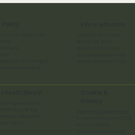
Policy
Info e Istruzioni
Metodi di Pagamento
Tossicità Alimentare
Prezzi
Utilizzo Gift Card
Sicurezza
Utilizzo Card Sconto
Reso
Guida Nabertherm 400
Spedizioni e Consegna
Guida Nabertherm 500
Condizioni Generali
I nostri Servizi
Cookie &
Privacy
Corsi riguardanti la
ceramica e le sue
Informativa sulla Privacy
tecniche disponibili
In conformità con il CCPA
tutto l'anno
Non vendiamo
informazioni personali