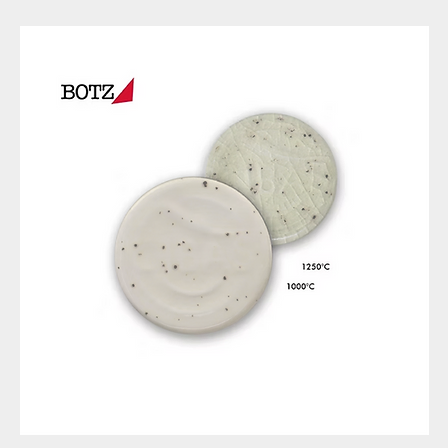
9317
257