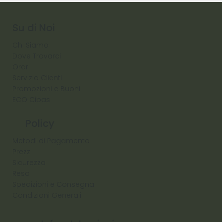
Raw
Diamond
Su di Noi
Chi Siamo
Dove Trovarci
Orari
Servizio Clienti
Promozioni e Buoni
ECO Cibas
Policy
Metodi di Pagamento
Prezzi
Sicurezza
Reso
Spedizioni e Consegna
Condizioni Generali