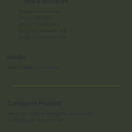
Info e Istruzioni
Tossicità Alimentare
Utilizzo Gift Card
Utilizzo Card Sconto
Guida Nabertherm 400
Guida Nabertherm 500
Media
HANDS (Video Completo)
Categorie Prodotti
Menu con tutte le categorie dei prodotti
suddivise per macro aree