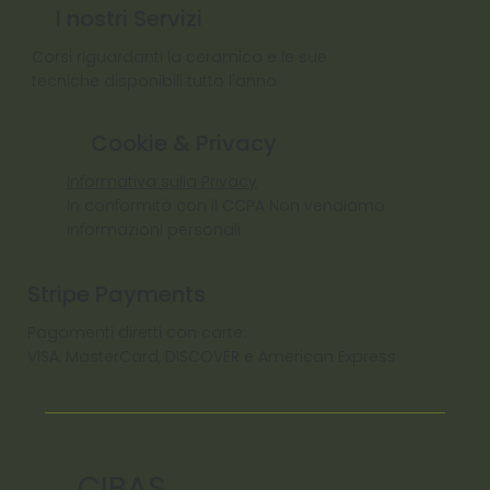
I nostri Servizi
Corsi riguardanti la ceramica e le sue
tecniche disponibili tutto l'anno
Cookie & Privacy
Informativa sulla Privacy
In conformità con il CCPA Non vendiamo
informazioni personali
Stripe Payments
Pagamenti diretti con carte:
VISA, MasterCard, DISCOVER e American Express
CIBAS