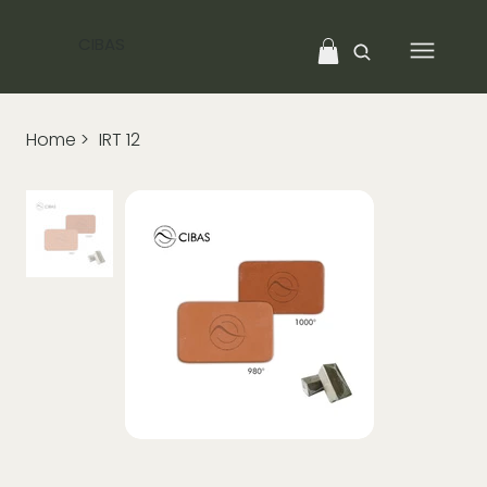
CIBAS
Home
>
IRT 12