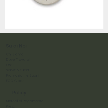
9317
257
Raw
Diamond
Su di Noi
Chi Siamo
Dove Trovarci
Orari
Servizio Clienti
Promozioni e Buoni
ECO Cibas
Policy
Metodi di Pagamento
Prezzi