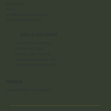
Sicurezza
Reso
Spedizioni e Consegna
Condizioni Generali
Info e Istruzioni
Tossicità Alimentare
Utilizzo Gift Card
Utilizzo Card Sconto
Guida Nabertherm 400
Guida Nabertherm 500
Media
HANDS (Video Completo)