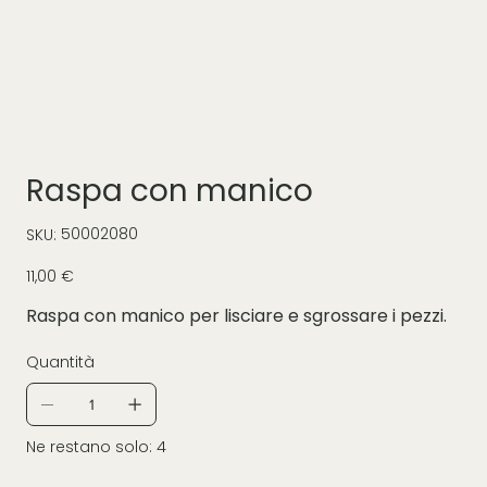
Raspa con manico
SKU
50002080
SKU:
50002080
Prezzo
11,00 €
Raspa con manico per lisciare e sgrossare i pezzi.
Quantità
Ne restano solo: 4