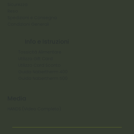
Sicurezza
Reso
Spedizioni e Consegna
Condizioni Generali
Info e Istruzioni
Tossicità Alimentare
Utilizzo Gift Card
Utilizzo Card Sconto
Guida Nabertherm 400
Guida Nabertherm 500
Media
HANDS (Video Completo)