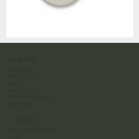
9317
257
Raw
Diamond
Su di Noi
Chi Siamo
Dove Trovarci
Orari
Servizio Clienti
Promozioni e Buoni
ECO Cibas
Policy
Metodi di Pagamento
Prezzi