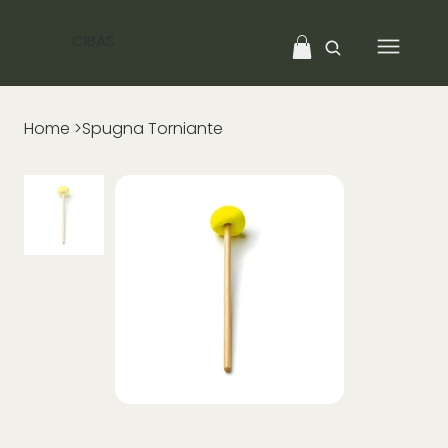
CIBAS
Home
>
Spugna Torniante