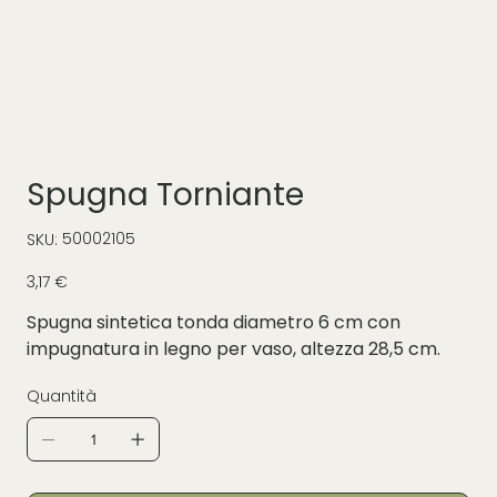
Spugna Torniante
SKU
50002105
SKU:
50002105
Prezzo
3,17 €
Spugna sintetica tonda diametro 6 cm con
impugnatura in legno per vaso, altezza 28,5 cm.
Quantità