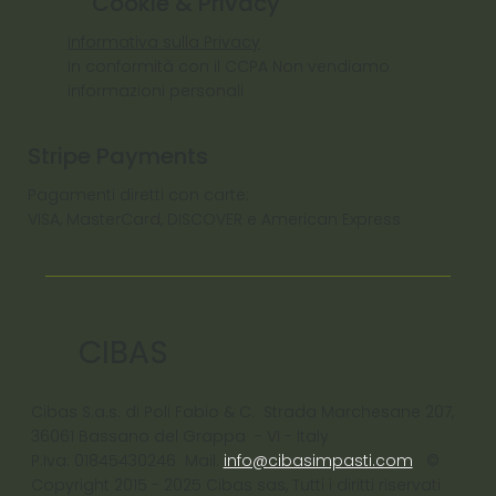
Cookie & Privacy
Informativa sulla Privacy
In conformità con il CCPA Non vendiamo
informazioni personali
Stripe Payments
Pagamenti diretti con carte:
VISA, MasterCard, DISCOVER e American Express
CIBAS
Cibas S.a.s. di Poli Fabio & C. Strada Marchesane 207,
36061 Bassano del Grappa - VI - ltaly
P.Iva: 01845430246 Mail:
info@cibasimpasti.com
©
Copyright 2015 - 2025 Cibas sas, Tutti i diritti riservati