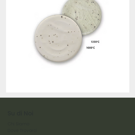
9317
257
Raw
Diamond
Su di Noi
Chi Siamo
Dove Trovarci