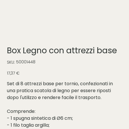
Box Legno con attrezzi base
SKU
50001448
SKU:
50001448
Prezzo
17,37 €
Set di 8 attrezzi base per tornio, confezionati in
una pratica scatola di legno per essere riposti
dopo l'utilizzo e rendere facile il trasporto.
Comprende:
- 1 spugna sintetica di Ø6 cm;
- 1 filo taglia argilla;