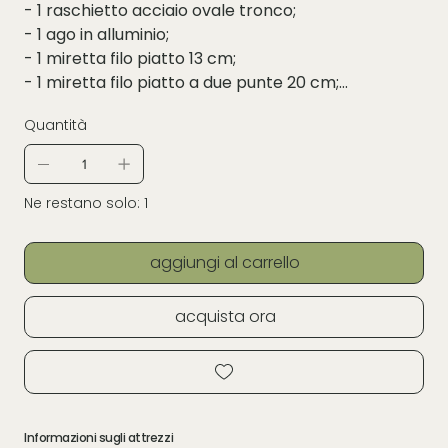
- 1 raschietto acciaio ovale tronco;
- 1 ago in alluminio;
- 1 miretta filo piatto 13 cm;
- 1 miretta filo piatto a due punte 20 cm;
- 1 forma legno per tornio a goccia;
Quantità
- 1 stecca legno per modellazione 20 cm.
Ne restano solo: 1
aggiungi al carrello
acquista ora
Informazioni sugli attrezzi