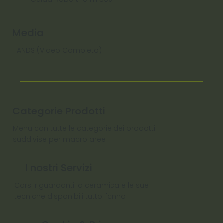
Media
HANDS (Video Completo)
Categorie Prodotti
Menu con tutte le categorie dei prodotti
suddivise per macro aree
I nostri Servizi
Corsi riguardanti la ceramica e le sue
tecniche disponibili tutto l'anno