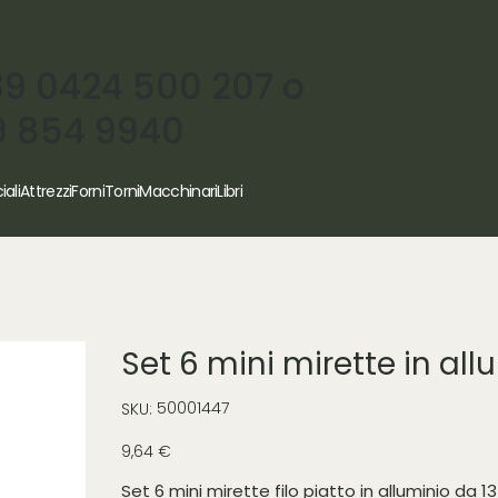
39 0424 500 207 o
9 854 9940
iali
Attrezzi
Forni
Torni
Macchinari
Libri
Set 6 mini mirette in all
SKU
50001447
SKU:
50001447
Prezzo
9,64 €
Set 6 mini mirette filo piatto in alluminio da 1