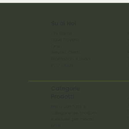
Su di Noi
Chi Siamo
Dove Trovarci
Orari
Servizio Clienti
Promozioni e Buoni
ECO Cibas
Categorie
Prodotti
Menu con tutte le
categorie dei prodotti
suddivise per macro
aree