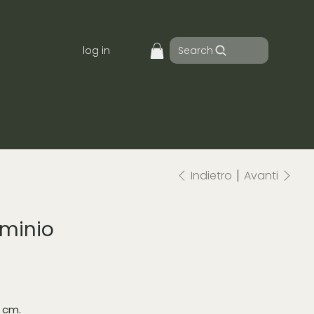
Search
log in
Indietro
Avanti
uminio
3 cm.