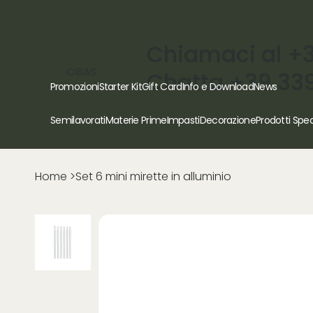
Chiamaci al +
CIBAS
Chatta +39 33
Promozioni
Starter Kit
Gift Card
Info e Download
News
Semilavorati
Materie Prime
Impasti
Decorazione
Prodotti Spec
Home
>
Set 6 mini mirette in alluminio