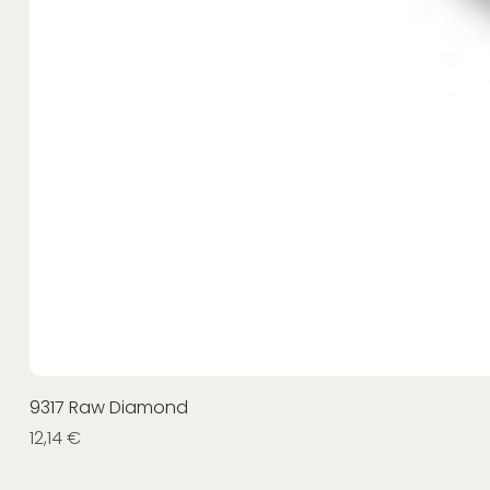
9317 Raw Diamond
Prezzo
12,14 €