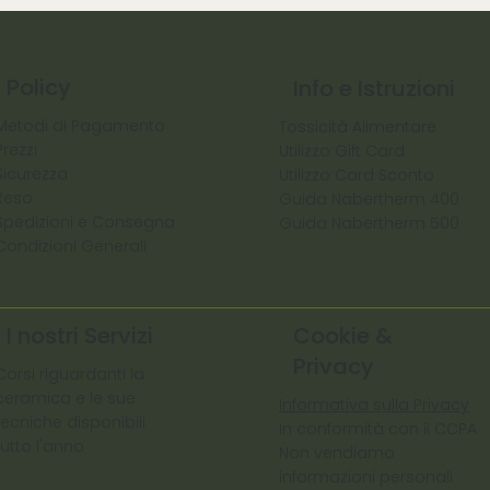
Policy
Info e Istruzioni
Metodi di Pagamento
Tossicità Alimentare
Prezzi
Utilizzo Gift Card
Sicurezza
Utilizzo Card Sconto
Reso
Guida Nabertherm 400
Spedizioni e Consegna
Guida Nabertherm 500
Condizioni Generali
I nostri Servizi
Cookie &
Privacy
Corsi riguardanti la
ceramica e le sue
Informativa sulla Privacy
tecniche disponibili
In conformità con il CCPA
tutto l'anno
Non vendiamo
informazioni personali