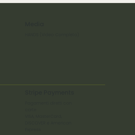
Media
HANDS (Video Completo)
Stripe Payments
Pagamenti diretti con
carte:
VISA, MasterCard,
DISCOVER e American
Express