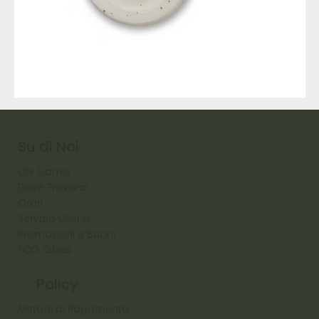
9317
257
Raw
Diamond
Su di Noi
Chi Siamo
Dove Trovarci
Orari
Servizio Clienti
Promozioni e Buoni
ECO Cibas
Policy
Metodi di Pagamento