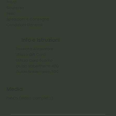
Prezzi
Sicurezza
Reso
Spedizioni e Consegna
Condizioni Generali
Info e Istruzioni
Tossicità Alimentare
Utilizzo Gift Card
Utilizzo Card Sconto
Guida Nabertherm 400
Guida Nabertherm 500
Media
HANDS (Video Completo)