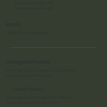
Guida Nabertherm 400
Guida Nabertherm 500
Media
HANDS (Video Completo)
Categorie Prodotti
Menu con tutte le categorie dei prodotti
suddivise per macro aree
I nostri Servizi
Corsi riguardanti la ceramica e le sue
tecniche disponibili tutto l'anno