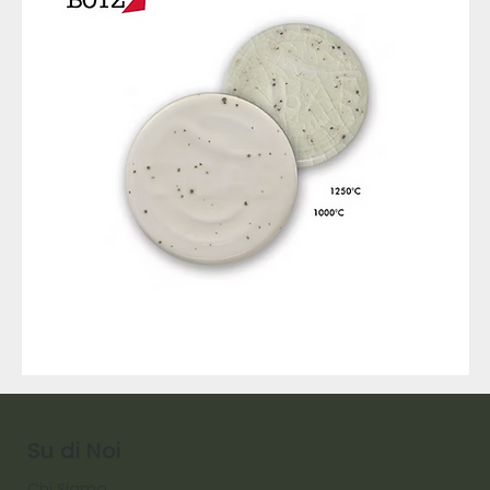
9317
257
Raw
Diamond
Su di Noi
Chi Siamo