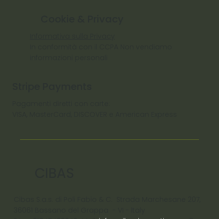
Cookie & Privacy
Informativa sulla Privacy
In conformità con il CCPA Non vendiamo
informazioni personali
Stripe Payments
Pagamenti diretti con carte:
VISA, MasterCard, DISCOVER e American Express
CIBAS
Cibas S.a.s. di Poli Fabio & C. Strada Marchesane 207,
36061 Bassano del Grappa - VI - ltaly