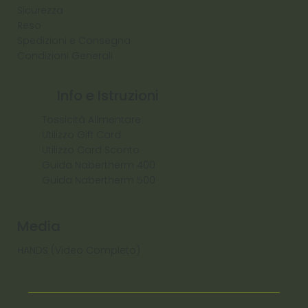
Sicurezza
Reso
Spedizioni e Consegna
Condizioni Generali
Info e Istruzioni
Tossicità Alimentare
Utilizzo Gift Card
Utilizzo Card Sconto
Guida Nabertherm 400
Guida Nabertherm 500
Media
HANDS (Video Completo)