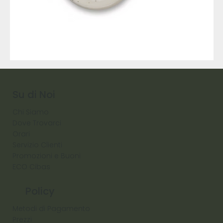
9317
257
Raw
Diamond
Su di Noi
Chi Siamo
Dove Trovarci
Orari
Servizio Clienti
Promozioni e Buoni
ECO Cibas
Policy
Metodi di Pagamento
Prezzi