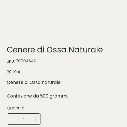
Cenere di Ossa Naturale
SKU
20004542
SKU:
20004542
Prezzo
20,79 €
Cenere di Ossa naturale.
Confezione da 500 grammi.
Quantità