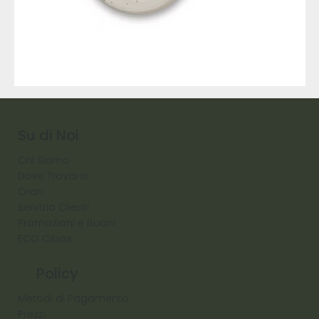
9317
257
Raw
Diamond
Su di Noi
Chi Siamo
Dove Trovarci
Orari
Servizio Clienti
Promozioni e Buoni
ECO Cibas
Policy
Metodi di Pagamento
Prezzi