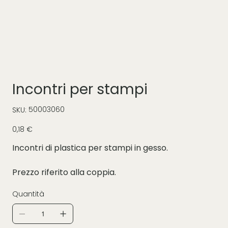
Incontri per stampi
SKU
50003060
SKU:
50003060
Prezzo
0,18 €
Incontri di plastica per stampi in gesso.
Prezzo riferito alla coppia.
Quantità