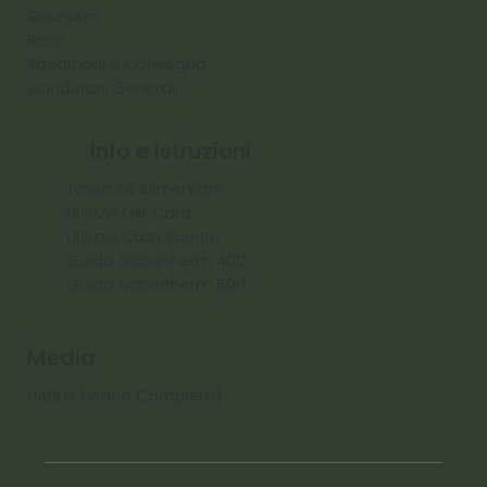
Sicurezza
Reso
Spedizioni e Consegna
Condizioni Generali
Info e Istruzioni
Tossicità Alimentare
Utilizzo Gift Card
Utilizzo Card Sconto
Guida Nabertherm 400
Guida Nabertherm 500
Media
HANDS (Video Completo)