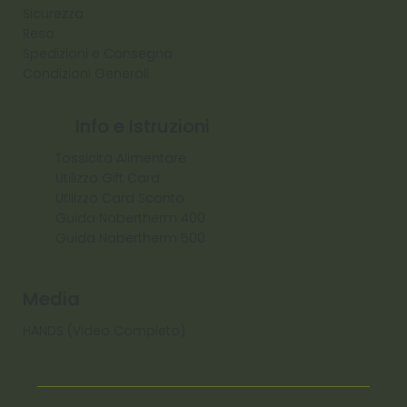
Sicurezza
Reso
Spedizioni e Consegna
Condizioni Generali
Info e Istruzioni
Tossicità Alimentare
Utilizzo Gift Card
Utilizzo Card Sconto
Guida Nabertherm 400
Guida Nabertherm 500
Media
HANDS (Video Completo)