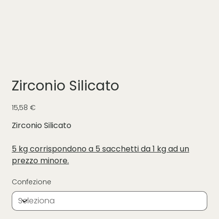
Zirconio Silicato
Prezzo
15,58 €
Zirconio Silicato
5 kg corrispondono a 5 sacchetti da 1 kg ad un
prezzo minore.
Confezione