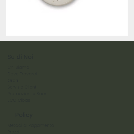
9317
257
Raw
Diamond
Su di Noi
Chi Siamo
Dove Trovarci
Orari
Servizio Clienti
Promozioni e Buoni
ECO Cibas
Policy
Metodi di Pagamento
Prezzi