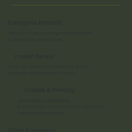
Categorie Prodotti
Menu con tutte le categorie dei prodotti
suddivise per macro aree
I nostri Servizi
Corsi riguardanti la ceramica e le sue
tecniche disponibili tutto l'anno
Cookie & Privacy
Informativa sulla Privacy
In conformità con il CCPA Non vendiamo
informazioni personali
Stripe Payments