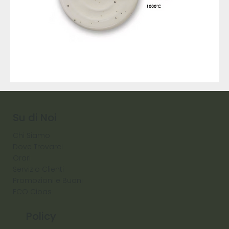
9317
257
Raw
Diamond
Su di Noi
Chi Siamo
Dove Trovarci
Orari
Servizio Clienti
Promozioni e Buoni
ECO Cibas
Policy