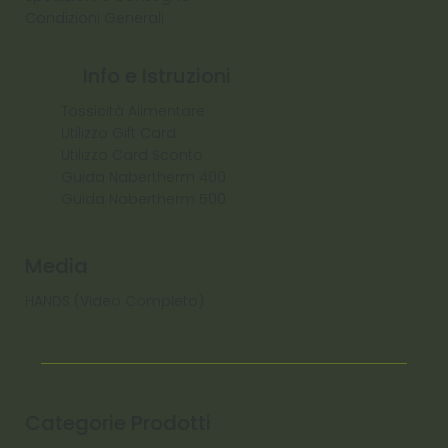
Condizioni Generali
Info e Istruzioni
Tossicità Alimentare
Utilizzo Gift Card
Utilizzo Card Sconto
Guida Nabertherm 400
Guida Nabertherm 500
Media
HANDS (Video Completo)
Categorie Prodotti