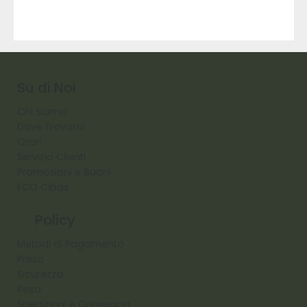
9317
257
Raw
Diamond
Su di Noi
Chi Siamo
Dove Trovarci
Orari
Servizio Clienti
Promozioni e Buoni
ECO Cibas
Policy
Metodi di Pagamento
Prezzi
Sicurezza
Reso
Spedizioni e Consegna