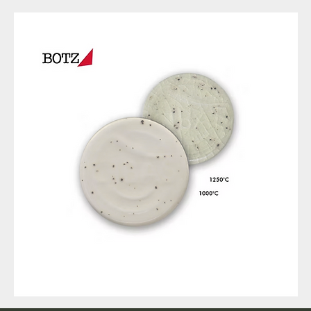
9317
257
Raw