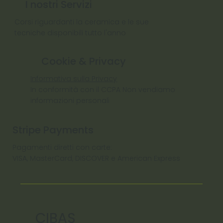
I nostri Servizi
Corsi riguardanti la ceramica e le sue
tecniche disponibili tutto l'anno
Cookie & Privacy
Informativa sulla Privacy
In conformità con il CCPA Non vendiamo
informazioni personali
Stripe Payments
Pagamenti diretti con carte:
VISA, MasterCard, DISCOVER e American Express
CIBAS