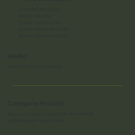
Tossicità Alimentare
Utilizzo Gift Card
Utilizzo Card Sconto
Guida Nabertherm 400
Guida Nabertherm 500
Media
HANDS (Video Completo)
Categorie Prodotti
Menu con tutte le categorie dei prodotti
suddivise per macro aree