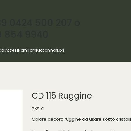
39 0424 500 207 o
9 854 9940
iali
Attrezzi
Forni
Torni
Macchinari
Libri
CD 115 Ruggine
Prezzo
7,35 €
Colore decoro ruggine da usare sotto cristall