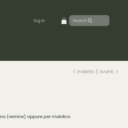
Search
log in
Indietro
Avanti
ina (vernice) oppure per maiolica.