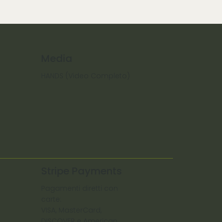
Media
HANDS (Video Completo)
Stripe Payments
Pagamenti diretti con
carte:
VISA, MasterCard,
DISCOVER e American