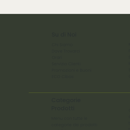
Su di Noi
Chi Siamo
Dove Trovarci
Orari
Servizio Clienti
Promozioni e Buoni
ECO Cibas
Categorie
Prodotti
Menu con tutte le
categorie dei prodotti