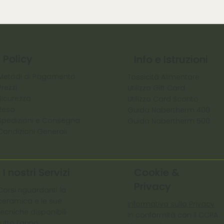
Policy
Info e Istruzioni
Metodi di Pagamento
Tossicità Alimentare
Prezzi
Utilizzo Gift Card
Sicurezza
Utilizzo Card Sconto
Reso
Guida Nabertherm 400
Spedizioni e Consegna
Guida Nabertherm 500
Condizioni Generali
I nostri Servizi
Cookie &
Privacy
Corsi riguardanti la
ceramica e le sue
Informativa sulla Privacy
tecniche disponibili
In conformità con il CCPA
tutto l'anno