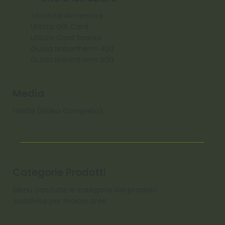
Tossicità Alimentare
Utilizzo Gift Card
Utilizzo Card Sconto
Guida Nabertherm 400
Guida Nabertherm 500
Media
HANDS (Video Completo)
Categorie Prodotti
Menu con tutte le categorie dei prodotti
suddivise per macro aree