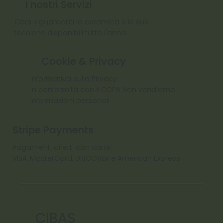
I nostri Servizi
Corsi riguardanti la ceramica e le sue
tecniche disponibili tutto l'anno
Cookie & Privacy
Informativa sulla Privacy
In conformità con il CCPA Non vendiamo
informazioni personali
Stripe Payments
Pagamenti diretti con carte:
VISA, MasterCard, DISCOVER e American Express
CIBAS