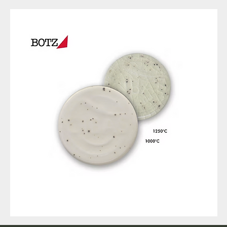
9317
257
Raw