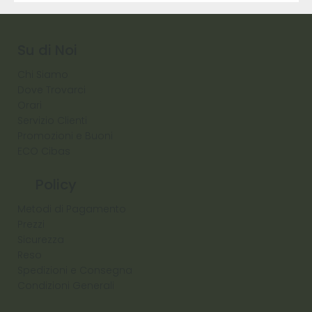
9317
257
Raw
Diamond
Su di Noi
Chi Siamo
Dove Trovarci
Orari
Servizio Clienti
Promozioni e Buoni
ECO Cibas
Policy
Metodi di Pagamento
Prezzi
Sicurezza
Reso
Spedizioni e Consegna
Condizioni Generali