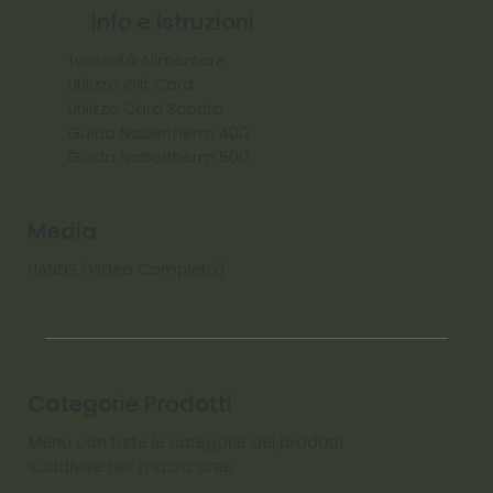
Info e Istruzioni
Tossicità Alimentare
Utilizzo Gift Card
Utilizzo Card Sconto
Guida Nabertherm 400
Guida Nabertherm 500
Media
HANDS (Video Completo)
Categorie Prodotti
Menu con tutte le categorie dei prodotti
suddivise per macro aree