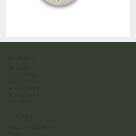
9317
257
Raw
Diamond
Su di Noi
Chi Siamo
Dove Trovarci
Orari
Servizio Clienti
Promozioni e Buoni
ECO Cibas
Policy
Metodi di Pagamento
Prezzi