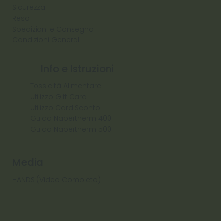
Sicurezza
Reso
Spedizioni e Consegna
Condizioni Generali
Info e Istruzioni
Tossicità Alimentare
Utilizzo Gift Card
Utilizzo Card Sconto
Guida Nabertherm 400
Guida Nabertherm 500
Media
HANDS (Video Completo)