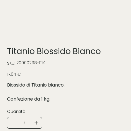
Titanio Biossido Bianco
SKU
20000298-01K
SKU:
20000298-
01K
Prezzo
17,04 €
Biossido di Titanio bianco.
Confezione da 1 kg.
Quantità