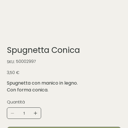
Spugnetta Conica
SKU
50002997
SKU:
50002997
Prezzo
3,50 €
Spugnetta con manico in legno.
Con forma conica.
Quantità