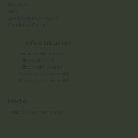
Sicurezza
Reso
Spedizioni e Consegna
Condizioni Generali
Info e Istruzioni
Tossicità Alimentare
Utilizzo Gift Card
Utilizzo Card Sconto
Guida Nabertherm 400
Guida Nabertherm 500
Media
HANDS (Video Completo)