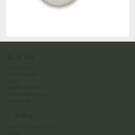
9317
257
Raw
Diamond
Su di Noi
Chi Siamo
Dove Trovarci
Orari
Servizio Clienti
Promozioni e Buoni
ECO Cibas
Policy
Metodi di Pagamento
Prezzi