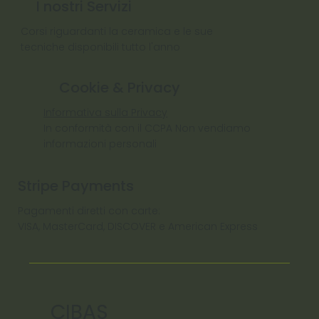
I nostri Servizi
Corsi riguardanti la ceramica e le sue
tecniche disponibili tutto l'anno
Cookie & Privacy
Informativa sulla Privacy
In conformità con il CCPA Non vendiamo
informazioni personali
Stripe Payments
Pagamenti diretti con carte:
VISA, MasterCard, DISCOVER e American Express
CIBAS