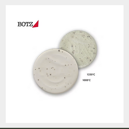
9317
257
Raw