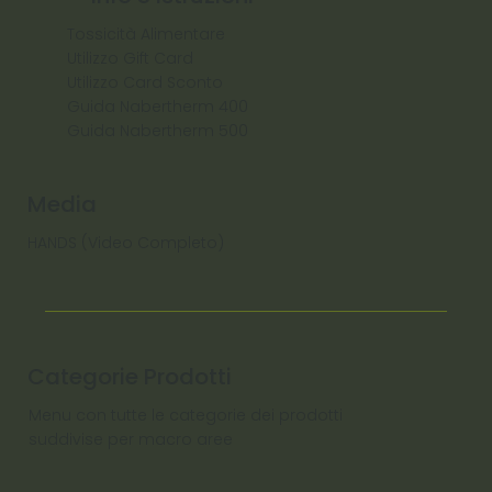
Tossicità Alimentare
Utilizzo Gift Card
Utilizzo Card Sconto
Guida Nabertherm 400
Guida Nabertherm 500
Media
HANDS (Video Completo)
Categorie Prodotti
Menu con tutte le categorie dei prodotti
suddivise per macro aree