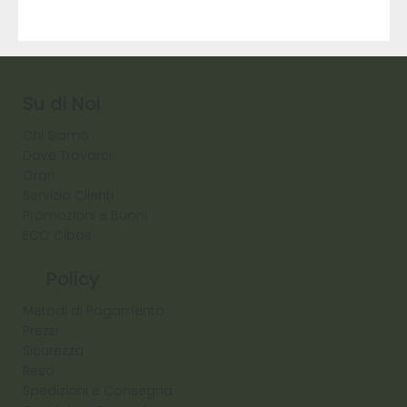
9317
257
Raw
Diamond
Su di Noi
Chi Siamo
Dove Trovarci
Orari
Servizio Clienti
Promozioni e Buoni
ECO Cibas
Policy
Metodi di Pagamento
Prezzi
Sicurezza
Reso
Spedizioni e Consegna