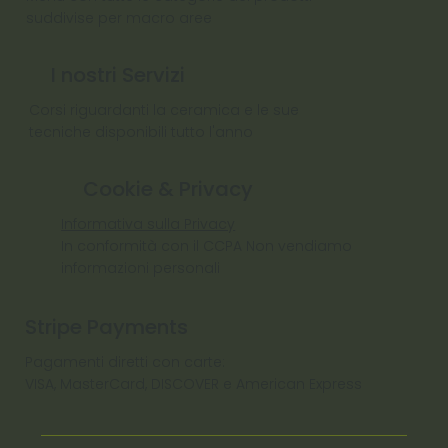
suddivise per macro aree
I nostri Servizi
Corsi riguardanti la ceramica e le sue
tecniche disponibili tutto l'anno
Cookie & Privacy
Informativa sulla Privacy
In conformità con il CCPA Non vendiamo
informazioni personali
Stripe Payments
Pagamenti diretti con carte:
VISA, MasterCard, DISCOVER e American Express