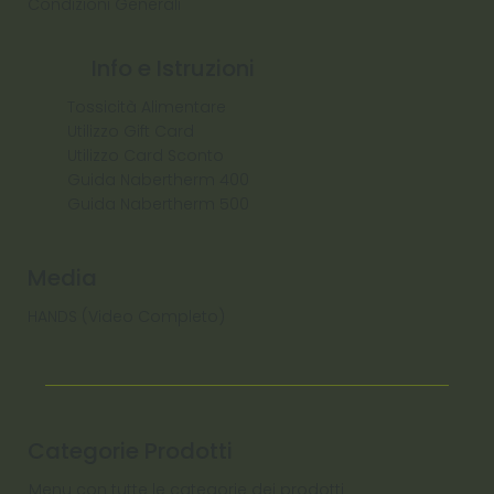
Condizioni Generali
Info e Istruzioni
Tossicità Alimentare
Utilizzo Gift Card
Utilizzo Card Sconto
Guida Nabertherm 400
Guida Nabertherm 500
Media
HANDS (Video Completo)
Categorie Prodotti
Menu con tutte le categorie dei prodotti