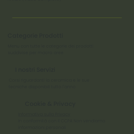
Categorie Prodotti
Menu con tutte le categorie dei prodotti
suddivise per macro aree
I nostri Servizi
Corsi riguardanti la ceramica e le sue
tecniche disponibili tutto l'anno
Cookie & Privacy
Informativa sulla Privacy
In conformità con il CCPA Non vendiamo
informazioni personali