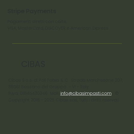
Stripe Payments
Pagamenti diretti con carte:
VISA, MasterCard, DISCOVER e American Express
CIBAS
Cibas S.a.s. di Poli Fabio & C. Strada Marchesane 207,
36061 Bassano del Grappa - VI - ltaly
P.Iva: 01845430246 Mail:
info@cibasimpasti.com
©
Copyright 2015 - 2025 Cibas sas, Tutti i diritti riservati