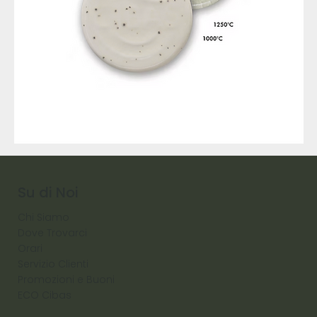
9317
257
Raw
Diamond
Su di Noi
Chi Siamo
Dove Trovarci
Orari
Servizio Clienti
Promozioni e Buoni
ECO Cibas