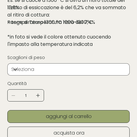
Es: se si cuoce a 1300 °C si avrà un ritiro totale del
Il ritiro di essiccazione è del 6,2% che va sommato
13,6%.
al ritiro di cottura:
- temperatura 1300 °C ritiro del 7,4%
Range di Temperatura 1000-1300°C
*in foto si vede il colore ottenuto cuocendo
l'impasto alla temperatura indicata
Scaglioni di peso
Quantità
aggiungi al carrello
acquista ora