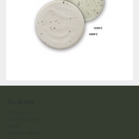
9317
257
Raw
Diamond
Su di Noi
Chi Siamo
Dove Trovarci
Orari
Servizio Clienti