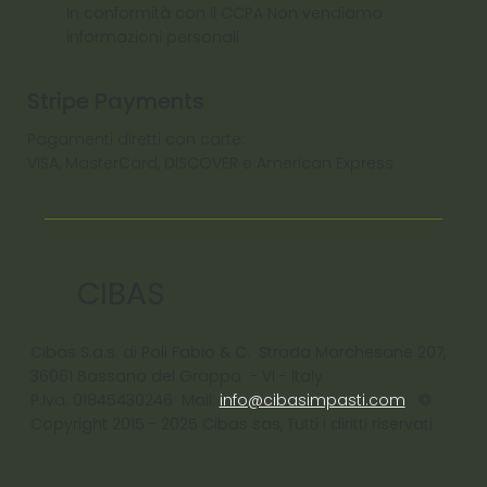
In conformità con il CCPA Non vendiamo
informazioni personali
Stripe Payments
Pagamenti diretti con carte:
VISA, MasterCard, DISCOVER e American Express
CIBAS
Cibas S.a.s. di Poli Fabio & C. Strada Marchesane 207,
36061 Bassano del Grappa - VI - ltaly
P.Iva: 01845430246 Mail:
info@cibasimpasti.com
©
Copyright 2015 - 2025 Cibas sas, Tutti i diritti riservati