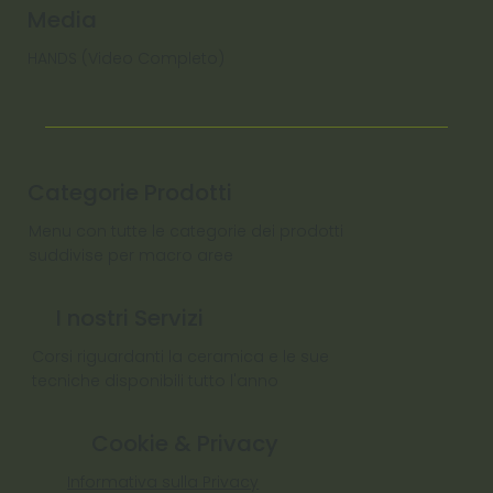
Media
HANDS (Video Completo)
Categorie Prodotti
Menu con tutte le categorie dei prodotti
suddivise per macro aree
I nostri Servizi
Corsi riguardanti la ceramica e le sue
tecniche disponibili tutto l'anno
Cookie & Privacy
Informativa sulla Privacy