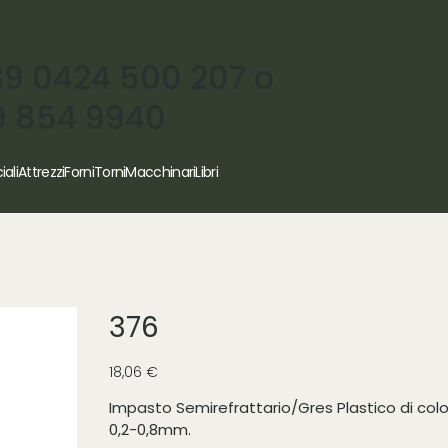
39 0424 500 207 o
9 854 9940
iali
Attrezzi
Forni
Torni
Macchinari
Libri
376
Prezzo
18,06 €
Impasto Semirefrattario/Gres Plastico di col
0,2-0,8mm.