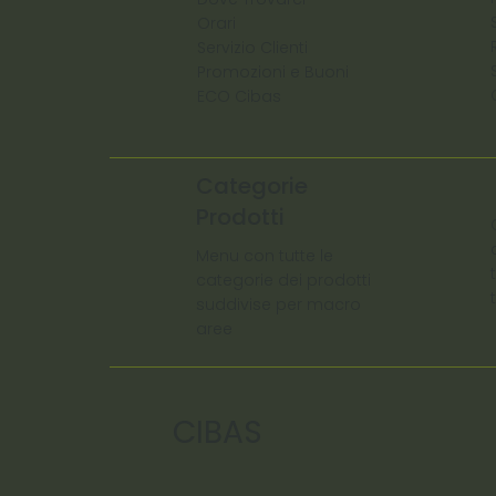
Orari
Servizio Clienti
Promozioni e Buoni
ECO Cibas
Categorie
Prodotti
Menu con tutte le
categorie dei prodotti
suddivise per macro
aree
CIBAS