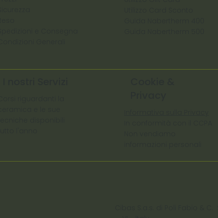
Sicurezza
Utilizzo Card Sconto
Reso
Guida Nabertherm 400
Spedizioni e Consegna
Guida Nabertherm 500
Condizioni Generali
I nostri Servizi
Cookie &
Privacy
Corsi riguardanti la
ceramica e le sue
Informativa sulla Privacy
tecniche disponibili
In conformità con il CCPA
tutto l'anno
Non vendiamo
informazioni personali
Cibas S.a.s. di Poli Fabio &