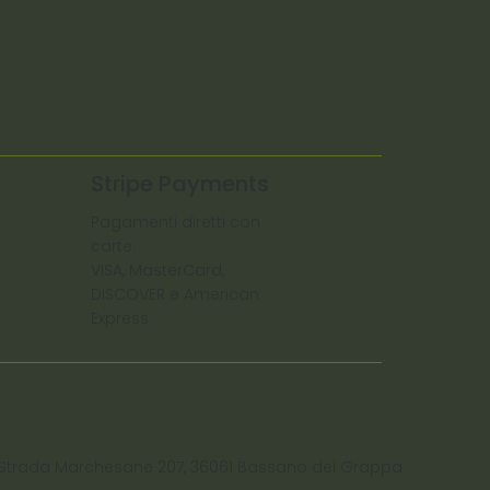
Stripe Payments
Pagamenti diretti con
carte:
VISA, MasterCard,
DISCOVER e American
Express
 C. Strada Marchesane 207, 36061 Bassano del Grappa