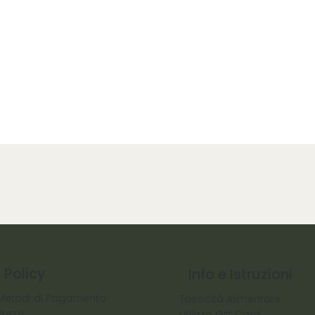
Policy
Info e Istruzioni
Metodi di Pagamento
Tossicità Alimentare
Prezzi
Utilizzo Gift Card