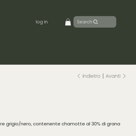
Search
log in
Indietro
Avanti
ore grigio/nero, contenente chamotte al 30% di grana