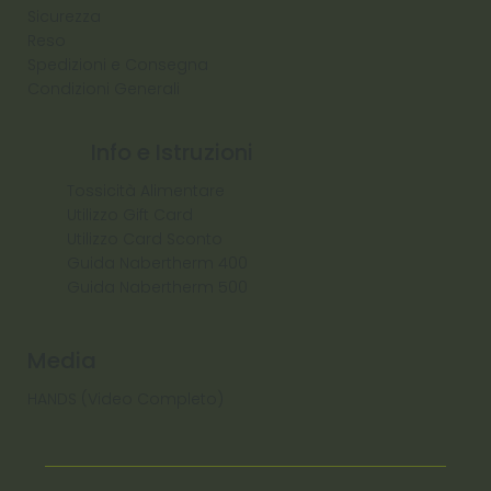
Sicurezza
Reso
Spedizioni e Consegna
Condizioni Generali
Info e Istruzioni
Tossicità Alimentare
Utilizzo Gift Card
Utilizzo Card Sconto
Guida Nabertherm 400
Guida Nabertherm 500
Media
HANDS (Video Completo)