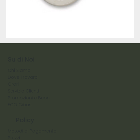
9317
257
Raw
Diamond
Su di Noi
Chi Siamo
Dove Trovarci
Orari
Servizio Clienti
Promozioni e Buoni
ECO Cibas
Policy
Metodi di Pagamento
Prezzi