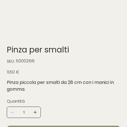
Pinza per smalti
SKU
50002156
SKU:
50002156
Prezzo
11,50 €
Pinza piccola per smalti da 28 cm con i manici in
gomma.
Quantità