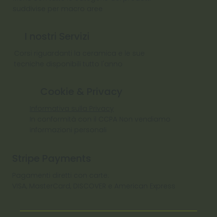
suddivise per macro aree
I nostri Servizi
Corsi riguardanti la ceramica e le sue
tecniche disponibili tutto l'anno
Cookie & Privacy
Informativa sulla Privacy
In conformità con il CCPA Non vendiamo
informazioni personali
Stripe Payments
Pagamenti diretti con carte:
VISA, MasterCard, DISCOVER e American Express