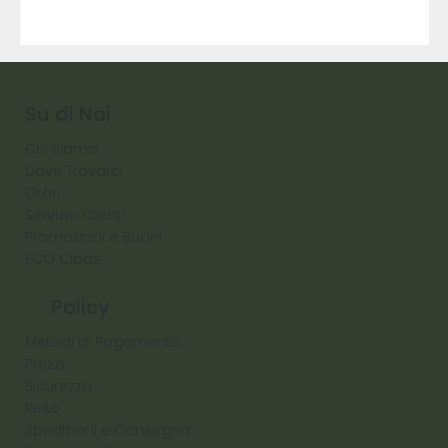
9317
257
Raw
Diamond
Su di Noi
Chi Siamo
Dove Trovarci
Orari
Servizio Clienti
Promozioni e Buoni
ECO Cibas
Policy
Metodi di Pagamento
Prezzi
Sicurezza
Reso
Spedizioni e Consegna