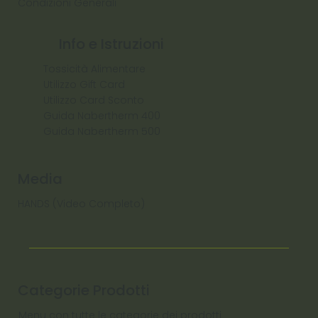
Condizioni Generali
Info e Istruzioni
Tossicità Alimentare
Utilizzo Gift Card
Utilizzo Card Sconto
Guida Nabertherm 400
Guida Nabertherm 500
Media
HANDS (Video Completo)
Categorie Prodotti
Menu con tutte le categorie dei prodotti