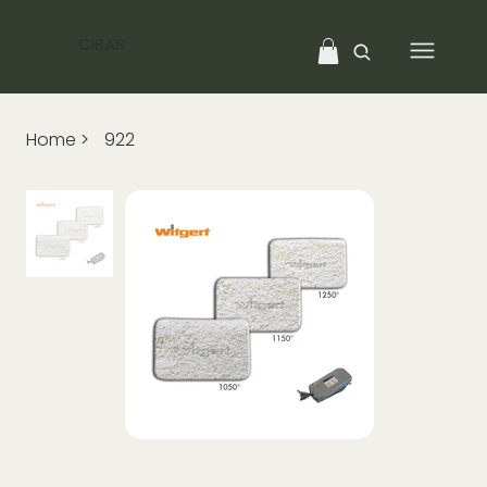
CIBAS
Home
>
922