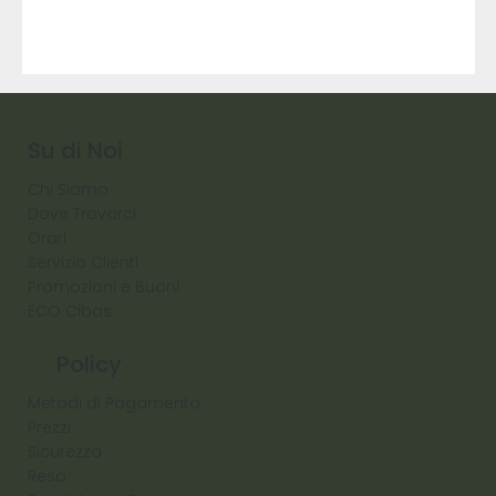
9317
257
Raw
Diamond
Su di Noi
Chi Siamo
Dove Trovarci
Orari
Servizio Clienti
Promozioni e Buoni
ECO Cibas
Policy
Metodi di Pagamento
Prezzi
Sicurezza
Reso