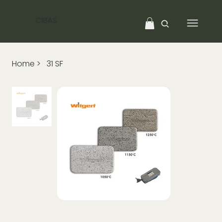
CIBAS
Home
>
31 SF