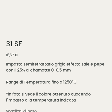
31 SF
Prezzo
18,67 €
Impasto semirefrattario grigio effetto sale e pepe
con il 25% di chamotte 0-0,5 mm.
Range di Temperatura fino a 1250°C
*in foto si vede il colore ottenuto cuocendo
l'impasto alla temperatura indicata
Scaglioni di peso