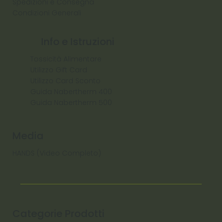
Spedizioni e Consegna
Condizioni Generali
Info e Istruzioni
Tossicità Alimentare
Utilizzo Gift Card
Utilizzo Card Sconto
Guida Nabertherm 400
Guida Nabertherm 500
Media
HANDS (Video Completo)
Categorie Prodotti