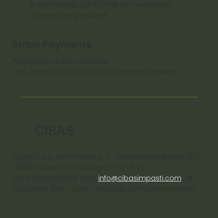
In conformità con il CCPA Non vendiamo
informazioni personali
Stripe Payments
Pagamenti diretti con carte:
VISA, MasterCard, DISCOVER e American Express
CIBAS
Cibas S.a.s. di Poli Fabio & C. Strada Marchesane 207,
36061 Bassano del Grappa - VI - ltaly
P.Iva: 01845430246 Mail:
info@cibasimpasti.com
©
Copyright 2015 - 2025 Cibas sas, Tutti i diritti riservati