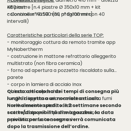
- Dimensioni interne: diametro 410 mm - altezza
Accessori consigliati:
460 mm
Kit piastre [n.4 piastre Ø 350x10 mm + kit
- Controller AC590 (50 programmi con 40
colonnine: n° 9x50 mm, n° 6x100 mm]
intervalli)
Caratteristiche particolari della serie TOP:
- monitoraggio cottura da remoto tramite app
MyNabertherm
- costruzione in mattone refrattario alleggerito
multistrato (non fibra ceramica)
- forno ad apertura a pozzetto riscaldato sulla
parete
- corpo in lamiera di acciaio Inox
- blocco del coperchio
Questo articolo ha dei tempi di consegna più
- valvola ingresso aria e collettore uscita fumi
lunghi rispetto a un normale articolo.
- relè silenziosi a stato solido
Normalmente spedito in 2 settimane secondo
- ottimizzato per impianto fotovoltaico
scorte/disponibilità di magazzino, la data
- piedini con ruote compresi
prevista per la consegna verrà comunicata
dopo la trasmissione dell’ordine.