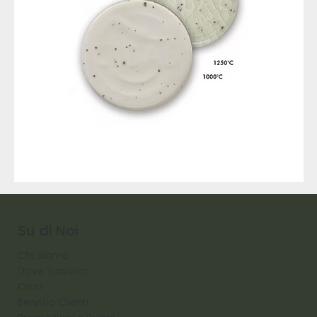
9317
257
Raw
Diamond
Su di Noi
Chi Siamo
Dove Trovarci
Orari
Servizio Clienti