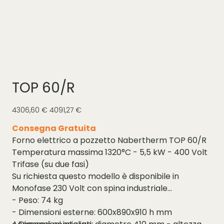
TOP 60/R
Prezzo
Prezzo
4306,60 €
4091,27 €
originale
scontato
Consegna Gratuita
Forno elettrico a pozzetto Nabertherm TOP 60/R
Temperatura massima 1320°C - 5,5 kW - 400 Volt
Trifase (su due fasi)
Su richiesta questo modello è disponibile in
Monofase 230 Volt con spina industriale
- Peso: 74 kg
- Dimensioni esterne: 600x890x910 h mm