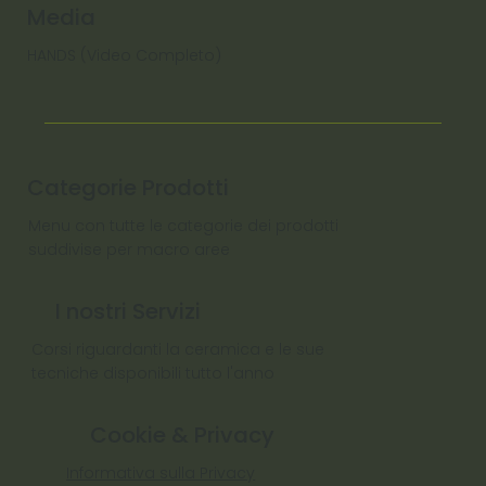
Media
HANDS (Video Completo)
Categorie Prodotti
Menu con tutte le categorie dei prodotti
suddivise per macro aree
I nostri Servizi
Corsi riguardanti la ceramica e le sue
tecniche disponibili tutto l'anno
Cookie & Privacy
Informativa sulla Privacy