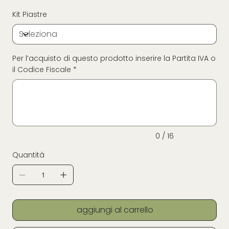
Kit Piastre
Per l’acquisto di questo prodotto inserire la Partita IVA o
il Codice Fiscale *
Fino
a
16
caratteri.
0 / 16
Quantità
aggiungi al carrello