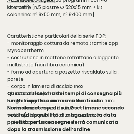
- Controller AC590 (50 programmi con 40
Accessori consigliati:
intervalli)
Kit piastre [n.5 piastre Ø 520x15 mm + kit
colonnine: n° 9x50 mm, n° 9x100 mm]
Caratteristiche particolari della serie TOP:
- monitoraggio cottura da remoto tramite app
MyNabertherm
- costruzione in mattone refrattario alleggerito
multistrato (non fibra ceramica)
- forno ad apertura a pozzetto riscaldato sulla
parete
- corpo in lamiera di acciaio Inox
- blocco del coperchio
Questo articolo ha dei tempi di consegna più
- valvola ingresso aria e collettore uscita fumi
lunghi rispetto a un normale articolo.
- relè silenziosi a stato solido
Normalmente spedito in 2 settimane secondo
- ottimizzato per impianto fotovoltaico
scorte/disponibilità di magazzino, la data
- piedini con ruote compresi
prevista per la consegna verrà comunicata
dopo la trasmissione dell’ordine