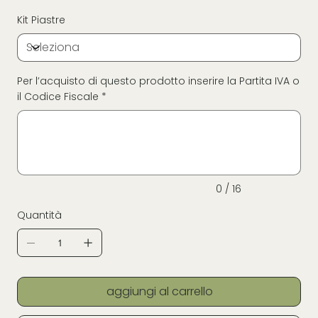
Kit Piastre
Per l’acquisto di questo prodotto inserire la Partita IVA o
il Codice Fiscale *
Fino
a
16
caratteri.
0 / 16
Quantità
aggiungi al carrello