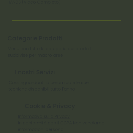
HANDS (Video Completo)
Categorie Prodotti
Menu con tutte le categorie dei prodotti
suddivise per macro aree
I nostri Servizi
Corsi riguardanti la ceramica e le sue
tecniche disponibili tutto l'anno
Cookie & Privacy
Informativa sulla Privacy
In conformità con il CCPA Non vendiamo
informazioni personali