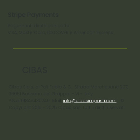
Stripe Payments
Pagamenti diretti con carte:
VISA, MasterCard, DISCOVER e American Express
CIBAS
Cibas S.a.s. di Poli Fabio & C. Strada Marchesane 207,
36061 Bassano del Grappa - VI - ltaly
P.Iva: 01845430246 Mail:
info@cibasimpasti.com
©
Copyright 2015 - 2025 Cibas sas, Tutti i diritti riservati