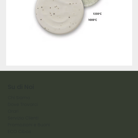
9317
257
Raw
Diamond
Su di Noi
Chi Siamo
Dove Trovarci
Orari
Servizio Clienti
Promozioni e Buoni
ECO Cibas